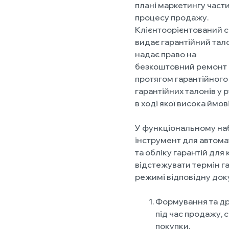
плані маркетингу част
процесу продажу.
Клієнтоорієнтований с
видає гарантійний тал
надає право на
безкоштовний ремонт аб
протягом гарантійного
гарантійних талонів у
в ході якої висока ймов
У функціональному на
інструмент для автома
та обліку гарантій дл
відстежувати термін г
режимі відповідну до
Формування та др
під час продажу,
покупки.