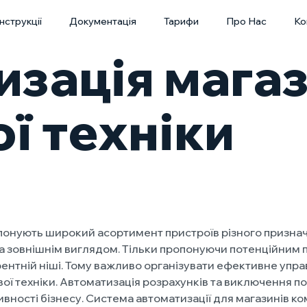
Інструкції
Документація
Тарифи
Про Нас
Ко
изація мага
ї техніки
понують широкий асортимент пристроїв різного призначе
а зовнішнім виглядом. Тільки пропонуючи потенційним 
рентній ніші. Тому важливо організувати ефективне упр
вої техніки. Автоматизація розрахунків та виключення по
ності бізнесу. Система автоматизації для магазинів ко