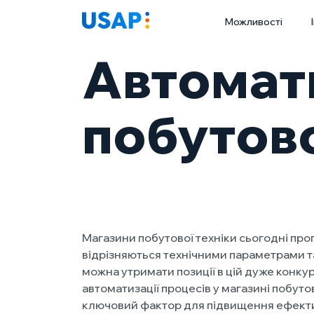
Skip
Можливості
to
content
Автомат
побутово
Магазини побутової техніки сьогодні про
відрізняються технічними параметрами т
можна утримати позиції в цій дуже конку
автоматизації процесів у магазині побуто
ключовий фактор для підвищення ефектив