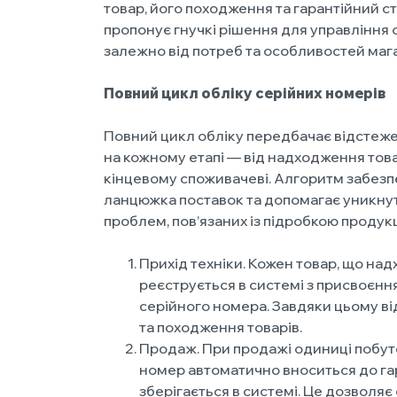
товар, його походження та гарантійний 
пропонує гнучкі рішення для управління
залежно від потреб та особливостей маг
Повний цикл обліку серійних номерів
Повний цикл обліку передбачає відстеж
на кожному етапі — від надходження тов
кінцевому споживачеві. Алгоритм забезп
ланцюжка поставок та допомагає уникнут
проблем, пов’язаних із підробкою продукці
Прихід техніки. Кожен товар, що над
реєструється в системі з присвоєнн
серійного номера. Завдяки цьому ві
та походження товарів.
Продаж. При продажі одиниці побуто
номер автоматично вноситься до га
зберігається в системі. Це дозволя