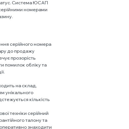
статус. Система ЮСАП
 серійними номерами
азину.
ення серійного номера
ару до продажу
ечує прозорість
и помилок обліку та
ї.
ходить на склад,
ям унікального
дстежується кількість
вої техніки серійний
рантійного талону та
є оперативно знаходити