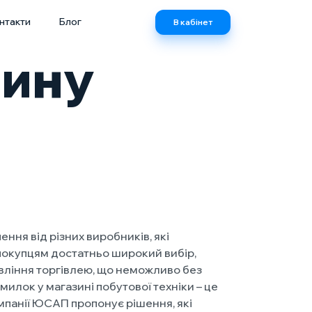
нтакти
Блог
В кабінет
зину
ння від різних виробників, які
покупцям достатньо широкий вибір,
авління торгівлею, що неможливо без
милок у магазині побутової техніки – це
мпанії ЮСАП пропонує рішення, які