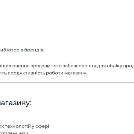
иб’юторів брендів.
підключення програмного забезпечення для обліку прод
щить продуктивність роботи магазину.
агазину:
х технологій у сфері
о підвищити