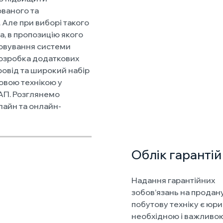
ованого та
. Але при виборі такого
, в пропозицію якого
говування системи
розробка додаткових
ровід та широкий набір
товою технікою у
АП. Розглянемо
лайн та онлайн-
Облік гаранті
Надання гарантійних
зобов’язань на продан
побутову техніку є юр
необхідною і важливою