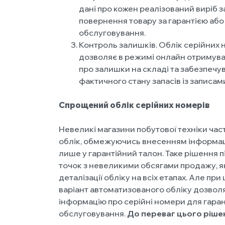
дані про кожен реалізований виріб з
повернення товару за гарантією або
обслуговування.
Контроль залишків. Облік серійних 
дозволяє в режимі онлайн отримува
про залишки на складі та забезпечув
фактичного стану запасів із записами
Спрощений облік серійних номерів
Невеликі магазини побутової техніки ча
облік, обмежуючись внесенням інформаці
лише у гарантійний талон. Таке рішення 
точок з невеликими обсягами продажу, я
деталізації обліку на всіх етапах. Але п
варіант автоматизованого обліку дозволя
інформацію про серійні номери для гара
обслуговування.
До переваг цього рішен