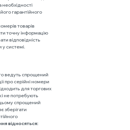
а необхідності
 його гарантійного
номерів товарів
ти точну інформацію
ати відповідність
 у системі.
сто ведуть спрощений
ї про серійні номери
підходить для торгових
кі не потребують
ри цьому спрощений
є зберігати
нтійного
ня відносяться: