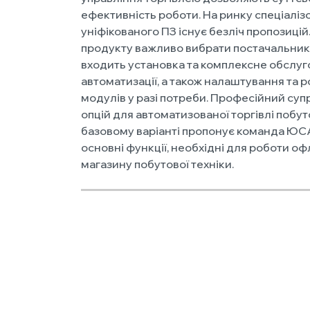
ефективність роботи. На ринку спеціаліз
уніфікованого ПЗ існує безліч пропозицій
продукту важливо вибрати постачальника
входить установка та комплексне обслу
автоматизації, а також налаштування та 
модулів у разі потреби. Професійний суп
опцій для автоматизованої торгівлі побу
базовому варіанті пропонує команда ЮС
основні функції, необхідні для роботи оф
магазину побутової техніки.