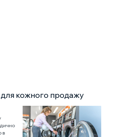
й для кожного продажу
у
идично
 в