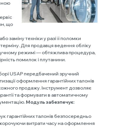
иною
ервіс
он, що
о заміну техніки у разі її поломки
 терміну. Для продавця ведення обліку
 ручному режимі — обтяжлива процедура,
ірність помилок і плутанини.
борі USAP передбачений зручний
тизації оформлення гарантійних талонів
я кожного продажу. Інструмент дозволяє
арантії та формувати в автоматичному
кументацію.
Модуль забезпечує:
ук гарантійних талонів безпосередньо
 скорочуючи витрати часу на оформлення