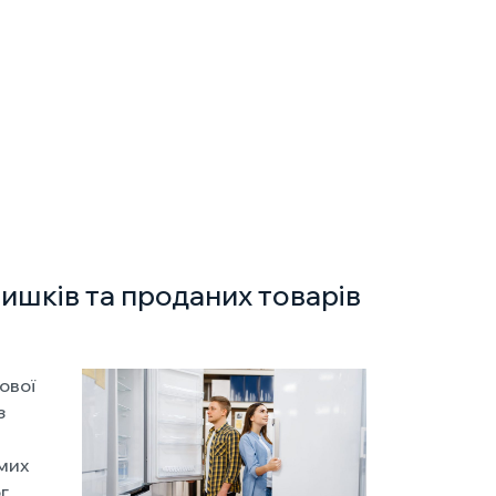
ишків та проданих товарів
ової
з
мих
г