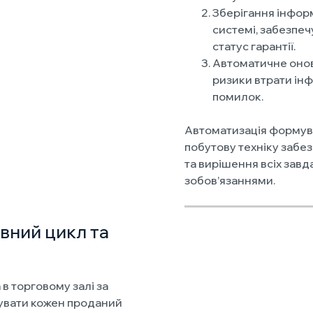
Зберігання інформ
системі, забезпеч
статус гарантії.
Автоматичне онов
ризики втрати інф
помилок.
Автоматизація формува
побутову техніку забе
та вирішення всіх завд
зобов’язаннями.
овний цикл та
 в торговому залі за
увати кожен проданий