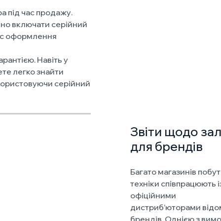
а під час продажу.
но включати серійний
час оформлення
рантією. Навіть у
те легко знайти
користовуючи серійний
Звіти щодо зал
для брендів
Багато магазинів побут
техніки співпрацюють і
офіційними
дистриб’юторами відо
брендів. Однією з вимо