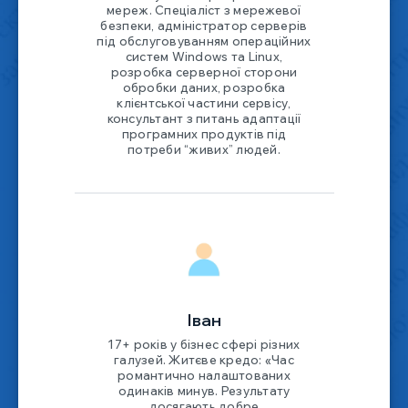
мереж. Спеціаліст з мережевої
безпеки, адміністратор серверів
під обслуговуванням операційних
систем Windows та Linux,
розробка серверної сторони
обробки даних, розробка
клієнтської частини сервісу,
консультант з питань адаптації
програмних продуктів під
потреби “живих” людей.
Іван
17+ років у бізнес сфері різних
галузей. Житєве кредо: «Час
романтично налаштованих
одинаків минув. Результату
досягають добре