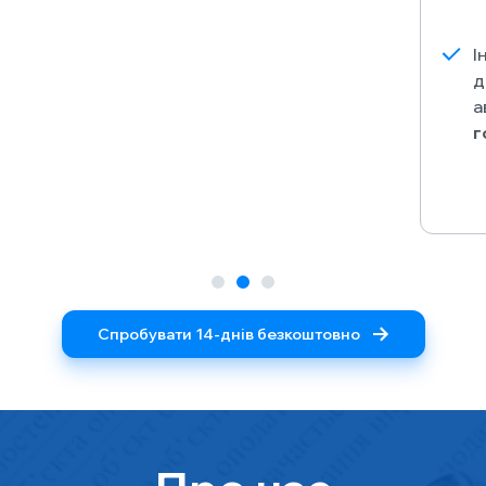
І
д
а
г
Спробувати 14-днів безкоштовно