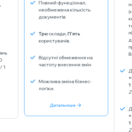
Повний функціонал,
п
ь
необмежена кількість
(
документів
к
т
п
Три
склади,
П'ять
д
користувачів.
п
ань
В
Відсутні обмеження на
0
частоту внесення змін
/ 1
Д
+
Можлива зміна бізнес-
1
логіки.
2
Детальніше
Д
+
1
2