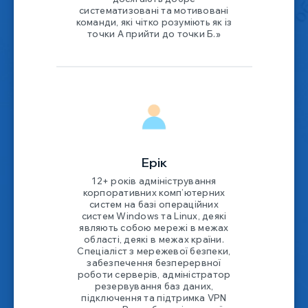
систематизовані та мотивовані
команди, які чітко розуміють як із
точки А прийти до точки Б.»
Ерік
12+ років адміністрування
корпоративних комп’ютерних
систем на базі операційних
систем Windows та Linux, деякі
являють собою мережі в межах
області, деякі в межах країни.
Спеціаліст з мережевої безпеки,
забезпечення безперервної
роботи серверів, адміністратор
резервування баз даних,
підключення та підтримка VPN