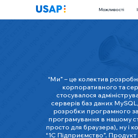
Skip
Можливості
to
content
“Ми” – це колектив розробни
корпоративного та сер
стосувалося адмініструв
серверів баз даних MySQL,
розробки програмного за
програмування в нашому ст
просто для браузера), ну і 
“1С Підприємство”. Продукт