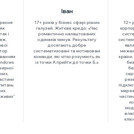
Іван
орення
17+ років у бізнес сфері різних
12+ 
 як
галузей. Житєве кредо: «Час
корпо
так і
романтично налаштованих
систе
еж.
одинаків минув. Результату
систем 
евої
досягають добре
явл
атор
систематизовані та мотивовані
межах 
уванням
команди, які чітко розуміють як
країни
indows
із точки А прийти до точки Б.»
без
рверної
бе
них,
сер
частини
рез
 питань
підклю
них
мереж
“живих”
частин
ко
моди
вла
кліє