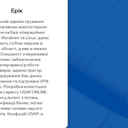
Ерік
років адміністрування
ративних комп’ютерних
м на базі операційних
Windows та Linux, деякі
яють собою мережі в
області, деякі в межах
. Спеціаліст з мережевої
пеки, забезпечення
зперервної роботи
верів, адміністратор
ервування баз даних,
чення та підтримка VPN
. Розробка клієнтської
и сервісу USAP.ONLINE,
нсультант з питань
фікації бізнес логіки
сними силами нашого
нта. Конфуцій USAP-а