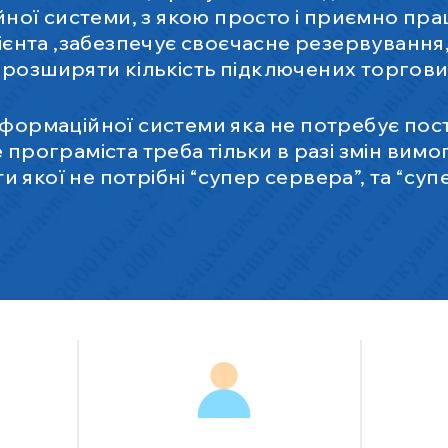
ної системи, з якою просто і приємно пра
ієнта ,забезпечує своєчасне резервування
розширяти кількість підключених торгови
формаційної системи яка не потребує пос
 програміста треба тільки в разі змін вимо
 якої не потрібні “супер сервера”, та “су