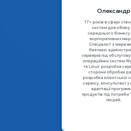
Олександр
17+ років в сфері ств
систем для обліку
середнього бізнесу 
корпоративних мер
Спеціаліст з мереж
безпеки, адміністр
серверів під обслугов
операційних систем W
та Linux, розробка се
сторони обробки да
розробка клієнтської 
сервісу, консультант з
адаптації програм
продуктів під потреби 
людей.