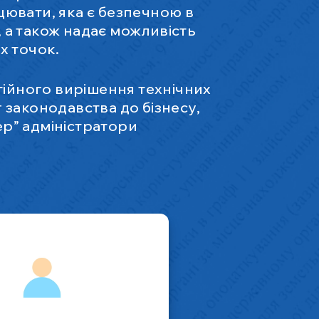
цювати, яка є безпечною в
, а також надає можливість
х точок.
тійного вирішення технічних
г законодавства до бізнесу,
пер” адміністратори