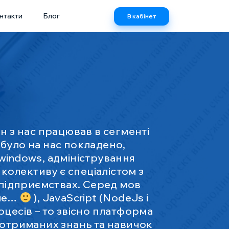
нтакти
Блог
В кабінет
ен з нас працював в сегменті
було на нас покладено,
windows, адміністрування
колективу є спеціалістом з
підприємствах. Серед мов
але…
), JavaScript (NodeJs і
оцесів – то звісно платформа
 отриманих знань та навичок