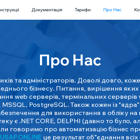
Інструкції
Документація
Тарифи
Про Нас
Ко
Про Нас
ків та адміністраторів. Доволі довго, кож
еднього бізнесу. Питання, вирішення яких 
ання web серверів, термінальних серверів 
 MSSQL, PostgreSQL. Також кожен із “ядра” 
безпечення для використання в обліку на 
еку є .NET CORE, DELPHI (давно то було, 
коли говоримо про автоматизацію бізнес пр
USAP.ONLINE
це результат об”єднання всіх