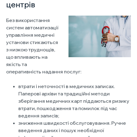
центрів
Без використання
систем автоматизації
управління медичні
установи стикаються
з низкою труднощів,
що впливають на
якість та
оперативність надання послуг:
втрати і неточності в медичних записах.
Паперові архіви та традиційні методи
зберігання медичних карт піддаються ризику
втрати, пошкодження та помилок під час
ведення записів;
зниження швидкості обслуговування. Ручне
введення даних і пошук необхідної