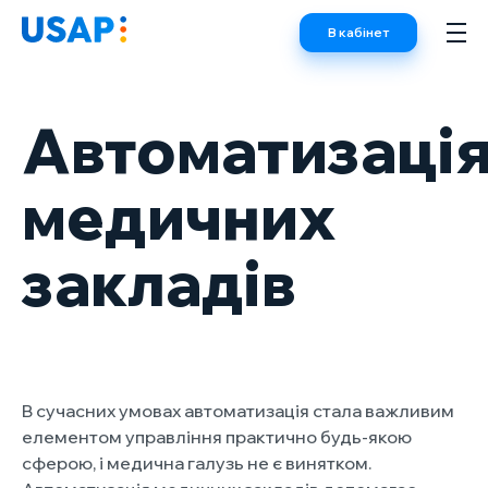
Skip
В кабінет
to
content
Автоматизаці
медичних
закладів
В сучасних умовах автоматизація стала важливим
елементом управління практично будь-якою
сферою, і медична галузь не є винятком.