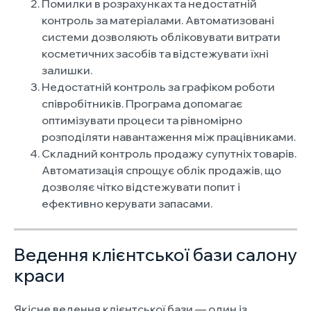
Помилки в розрахунках та недостатній
контроль за матеріалами. Автоматизовані
системи дозволяють обліковувати витрати
косметичних засобів та відстежувати їхні
залишки.
Недостатній контроль за графіком роботи
співробітників. Програма допомагає
оптимізувати процеси та рівномірно
розподіляти навантаження між працівниками.
Складний контроль продажу супутніх товарів.
Автоматизація спрощує облік продажів, що
дозволяє чітко відстежувати попит і
ефективно керувати запасами.
Ведення клієнтської бази салону
краси
Якісне ведення клієнтської бази — один із