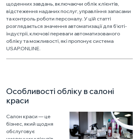
щоденних завдань, включаючи облік клієнтів,
відстеження наданих послуг, управління запасами
та контроль роботи персоналу. У цій статті
розглядається значення автоматизації для б’юті-
індустрії, ключові переваги автоматизованого
обліку та можливості, які пропонує система
USAP.ONLINE.
Особливості обліку в салоні
краси
Салон краси — це
бізнес, який щодня
обслуговує
численних клієнтів,