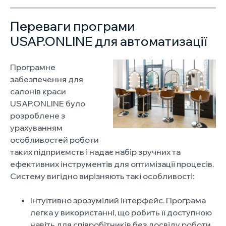
Переваги програми
USAP.ONLINE для автоматизації
Програмне
забезпечення для
салонів краси
USAP.ONLINE було
розроблене з
урахуванням
особливостей роботи
таких підприємств і надає набір зручних та
ефективних інструментів для оптимізації процесів.
Систему вигідно вирізняють такі особливості:
Інтуїтивно зрозумілий інтерфейс. Програма
легка у використанні, що робить її доступною
навіть для співробітників без досвіду роботи