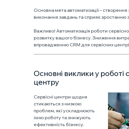
Основна мета автоматизації – створення з
виконання завдань та сприяє зростанню з
Важливо! Автоматизація роботи сервісно
розвитку вашого бізнесу. Зниження витра
впровадженню CRM для сервісних центрі
Основні виклики у роботі 
центру
Сервісні центри щодня
стикаються з низкою
проблем, які ускладнюють
їхню роботу та знижують
ефективність бізнесу.