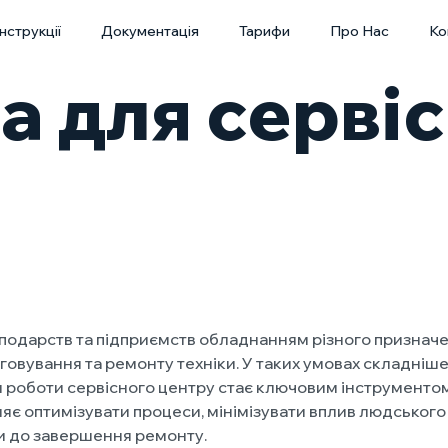
Інструкції
Документація
Тарифи
Про Нас
Ко
 для серві
сподарств та підприємств обладнанням різного признач
говування та ремонту техніки. У таких умовах складніш
ія роботи сервісного центру стає ключовим інструменто
є оптимізувати процеси, мінімізувати вплив людського
вки до завершення ремонту.