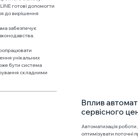
NLINE готові допомогти
ня до вирішення
ама забезпечує
законодавства.
доопрацювати
шення унікальних
може бути система
ерування складними
Вплив автомат
сервісного це
Автоматизація роботи 
оптимізувати поточні п