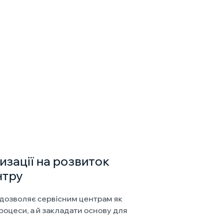
изації на розвиток
нтру
дозволяє сервісним центрам як
роцеси, а й закладати основу для