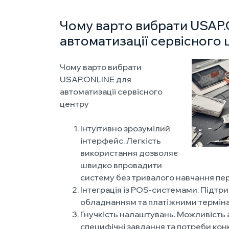
Чому варто вибрати USAP.
автоматизації сервісного 
Чому варто вибрати
USAP.ONLINE для
автоматизації сервісного
центру
Інтуїтивно зрозумілий
інтерфейс. Легкість
використання дозволяє
швидко впровадити
систему без тривалого навчання пе
Інтеграція із POS-системами. Підтр
обладнанням та платіжними термін
Гнучкість налаштувань. Можливість 
специфічні завдання та потреби кон