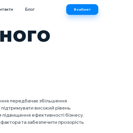
нтакти
Блог
В кабінет
сного
ення передбачає збільшення
е підтримувати високий рівень
м підвищення ефективності бізнесу.
 фактора та забезпечити прозорість