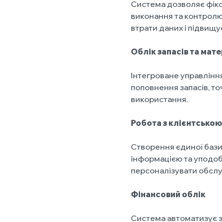
Система дозволяє фіксу
виконання та контролю
втрати даних і підвищу
Облік запасів та мате
Інтегроване управлінн
поповнення запасів, то
використання.
Робота з клієнтсько
Створення єдиної бази
інформацією та уподоб
персоналізувати обслу
Фінансовий облік
Система автоматизує з