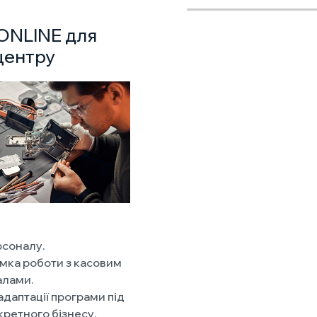
ONLINE для
центру
рсоналу.
имка роботи з касовим
алами.
адаптації програми під
кретного бізнесу.