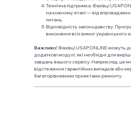
Технічна підтримка. Фахівці USAP.O
на кожному етапі — від впроваджен
питань.
Відповідність законодавству. Прогр
виконання всіх вимог українського 
Важливо!
Фахівці USAP.ONLINE можуть 
додаткові модулі, які необхідні для вирі
завдань вашого сервісу. Наприклад, це 
відстеження гарантійних випадків або к
багаторівневими проектами ремонту.