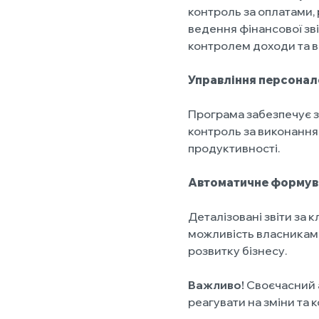
контроль за оплатами,
ведення фінансової зві
контролем доходи та в
Управління персона
Програма забезпечує з
контроль за виконанням
продуктивності.
Автоматичне формува
Деталізовані звіти за
можливість власникам
розвитку бізнесу.
Важливо!
Своєчасний 
реагувати на зміни та 