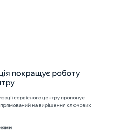
ція покращує роботу
нтру
зації сервісного центру пропонує
спрямований на вирішення ключових
нями