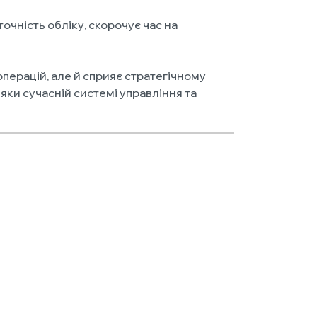
очність обліку, скорочує час на
перацій, але й сприяє стратегічному
ки сучасній системі управління та