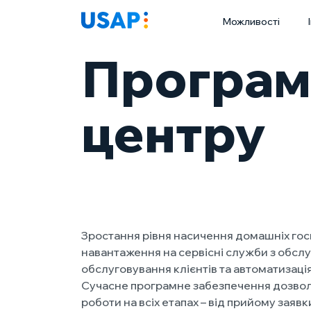
Skip
Можливості
to
content
Програма
центру
Зростання рівня насичення домашніх го
навантаження на сервісні служби з обслу
обслуговування клієнтів та автоматизац
Сучасне програмне забезпечення дозволя
роботи на всіх етапах – від прийому зая