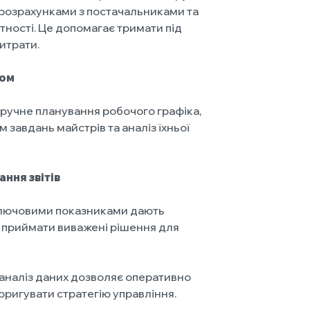
 розрахунками з постачальниками та
тності. Це допомагає тримати під
итрати.
лом
ручне планування робочого графіка,
 завдань майстрів та аналіз їхньої
ння звітів
 ключовими показниками дають
 приймати виважені рішення для
аналіз даних дозволяє оперативно
коригувати стратегію управління.