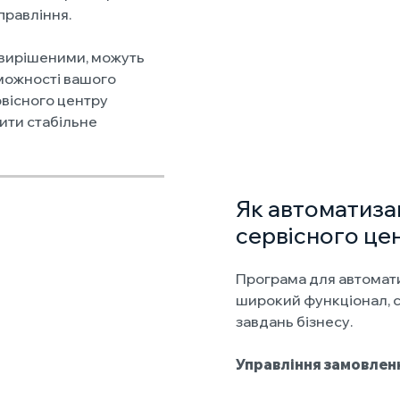
правління.
вирішеними, можуть
можності вашого
рвісного центру
чити стабільне
Як автоматиза
сервісного це
Програма для автомати
широкий функціонал, 
завдань бізнесу.
Управління замовлен