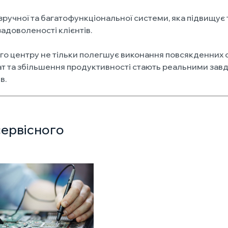
ручної та багатофункціональної системи, яка підвищує т
адоволеності клієнтів.
го центру не тільки полегшує виконання повсякденних о
т та збільшення продуктивності стають реальними завдя
в.
сервісного