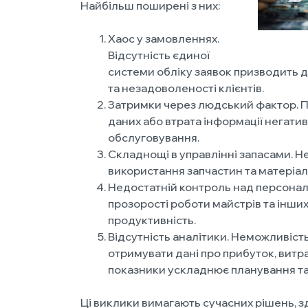
Найбільш поширені з них:
Хаос у замовленнях.
Відсутність єдиної
системи обліку заявок призводить 
та незадоволеності клієнтів.
Затримки через людський фактор. 
даних або втрата інформації негатив
обслуговування.
Складнощі в управлінні запасами. 
використання запчастин та матеріал
Недостатній контроль над персонал
прозорості роботи майстрів та інших
продуктивність.
Відсутність аналітики. Неможливіст
отримувати дані про прибуток, витра
показники ускладнює планування та
Ці виклики вимагають сучасних рішень, 