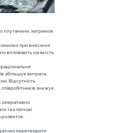
до плутанини, затримок
Помилки при внесенні
но впливають на якість
Нераціональне
ів збільшує витрати.
ом. Відсутність
 співробітників знижує
ь оперативно
ти та ключові
 розвиток.
здатних перетворити