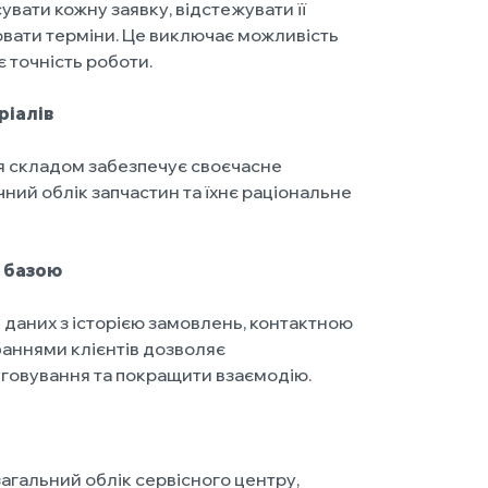
вати кожну заявку, відстежувати її
вати терміни. Це виключає можливість
є точність роботи.
ріалів
я складом забезпечує своєчасне
чний облік запчастин та їхнє раціональне
ю базою
 даних з історією замовлень, контактною
аннями клієнтів дозволяє
говування та покращити взаємодію.
агальний облік сервісного центру,