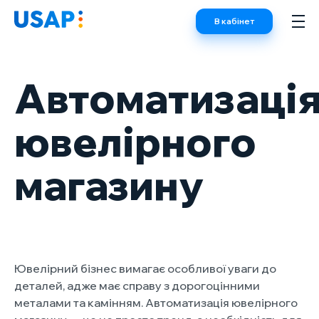
Skip
В кабінет
to
content
Автоматизаці
ювелірного
магазину
Ювелірний бізнес вимагає особливої уваги до
деталей, адже має справу з дорогоцінними
металами та камінням. Автоматизація ювелірного