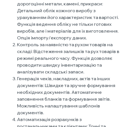
дорогоцінні метали, камені, прикраси:
Детальний облік кожного виробу з
урахуванням його характеристик та вартості.
Функція ведення обліку не тільки готових
виробів, але і матеріалів для їх виготовлення.
Опція імпорту/експорту даних.
Контроль за наявністю та рухом товарів на
складі: Відстеження залишків та рух товарів в
режимі реального часу. Функція дозволяє
проводити швидку інвентаризацію та
аналізувати складські запаси.
Генерація чеків, накладних, актів та інших
документів: Швидке та зручне формування
необхідних документів. Автоматичне
заповнення бланків та формування звітів.
Можливість налаштування шаблонів
документів.
Автоматизація розрахунків з
постачальниками та клієнтами: Точні та