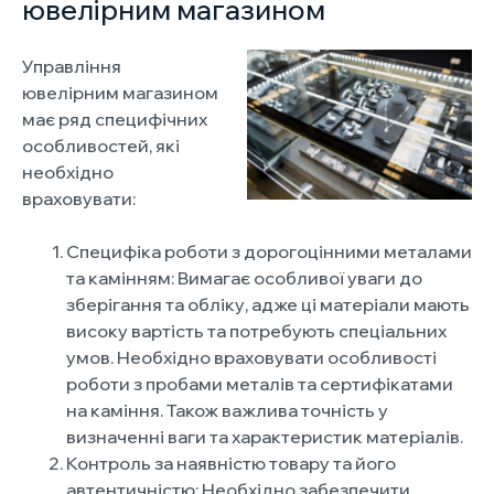
ювелірним магазином
Управління
ювелірним магазином
має ряд специфічних
особливостей, які
необхідно
враховувати:
Специфіка роботи з дорогоцінними металами
та камінням: Вимагає особливої уваги до
зберігання та обліку, адже ці матеріали мають
високу вартість та потребують спеціальних
умов. Необхідно враховувати особливості
роботи з пробами металів та сертифікатами
на каміння. Також важлива точність у
визначенні ваги та характеристик матеріалів.
Контроль за наявністю товару та його
автентичністю: Необхідно забезпечити