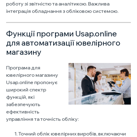
роботу зі звітністю та аналітикою. Важлива
інтеграція обладнання з обліковою системою.
Функції програми Usap.online
для автоматизації ювелірного
магазину
Програма для
ювелірного магазину
Usap.online пропонує
широкий спектр
функцій, які
забезпечують
ефективність
управління та точність обліку:
Точний облік ювелірних виробів, включаючи