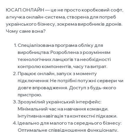
ЮСАП.ОНЛАЙН — це не просто коробковий софт,
а гнучка онлайн-система, створена для потреб
українського бізнесу, зокрема виробників дронів.
Чому саме вона?
Спеціалізована програма обліку для
виробництва: Розроблена з розумінням
технологічних ланцюгів та необхідності
контролю компонентів, часу та витрат.
Працює онлайн, запуск з моменту
підключення: Не потрібні потужні сервери чи
довге впровадження. Доступ з будь-якого
пристрою.
Зрозумілий український інтерфейс:
Мінімальний час на навчання команди.
Інтуїтивна навігація та контекстні підказки.
Ідеально для малого та середнього бізнесу:
Оптимальне співвідношення функціоналу,