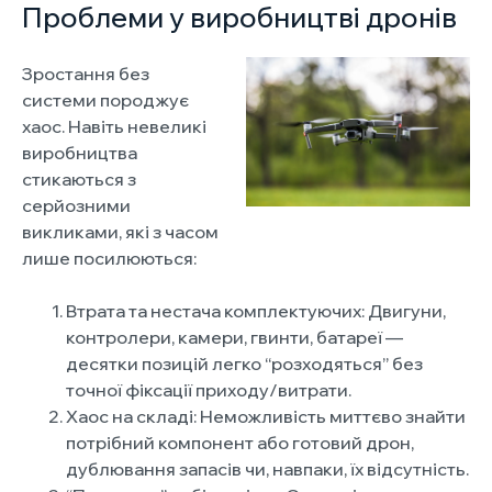
Проблеми у виробництві дронів
Зростання без
системи породжує
хаос. Навіть невеликі
виробництва
стикаються з
серйозними
викликами, які з часом
лише посилюються:
Втрата та нестача комплектуючих: Двигуни,
контролери, камери, гвинти, батареї —
десятки позицій легко “розходяться” без
точної фіксації приходу/витрати.
Хаос на складі: Неможливість миттєво знайти
потрібний компонент або готовий дрон,
дублювання запасів чи, навпаки, їх відсутність.