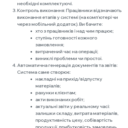
необхідні комплектуючі.
Контроль виконання: Працівники відзначають
виконання етапів у системі (на комп’ютері чи
через мобільний додаток). Ви бачите:
хто з працівників і над чим працює;
ступінь готовності кожного
замовлення;
витрачений час на операції;
виниклі проблеми чи простої.
Автоматична генерація документів та звітів:
Система саме створює:
накладні на прихід/відпустку
матеріалів;
рахунки клієнтам;
акти виконаних робіт;
актуальні звіти у реальному часі:
залишки складу, витрата матеріалів,
продуктивність цеху, собівартість
продукції, прибутковість замовлень.