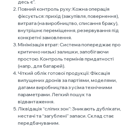
десь є”.
Повний контроль руху: Кожна операція
фіксується: прихід (закупівля, повернення),
витрата (на виробництво, списання браку),
внутрішнє переміщення, резервування під
конкретні замовлення.
Мінімізація втрат: Система попереджає про
критично низькі залишки, запобігаючи
простою. Контроль термінів придатності
(напр., для батарей).
Чіткий облік готової продукції: Фіксація
випущених дронів за партіями, моделями,
датами виробництва з усіма технічними
параметрами. Легкий пошук та
відвантаження.
Ліквідація “сліпих зон”: Зникають дублікати,
нестачі та “загублені” запаси. Склад стає
передбачуваним.