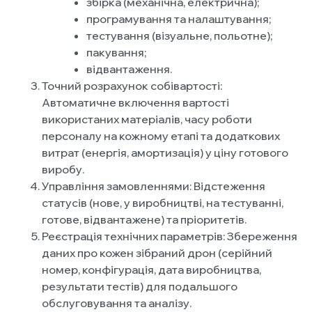
збірка (механічна, електрична);
програмування та налаштування;
тестування (візуальне, польотне);
пакування;
відвантаження.
Точний розрахунок собівартості:
Автоматичне включення вартості
використаних матеріалів, часу роботи
персоналу на кожному етапі та додаткових
витрат (енергія, амортизація) у ціну готового
виробу.
Управління замовленнями: Відстеження
статусів (нове, у виробництві, на тестуванні,
готове, відвантажене) та пріоритетів.
Реєстрація технічних параметрів: Збереження
даних про кожен зібраний дрон (серійний
номер, конфігурація, дата виробництва,
результати тестів) для подальшого
обслуговування та аналізу.