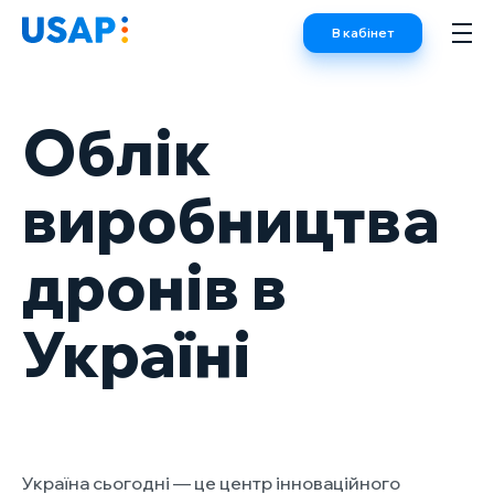
Skip
В кабінет
to
content
Облік
виробництва
дронів в
Україні
Україна сьогодні — це центр інноваційного