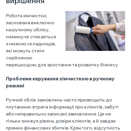
вирішення
Робота хімчистки,
заснована виключно
на ручному обліку,
неминуче стикається
з низкою складнощів,
які можуть стати
серйозною
перешкодою для зростання та розвитку бізнесу.
Проблеми керування хімчисткою в ручному
режимі
Ручний облік замовлень часто призводить до
плутанини: втрата інформації про клієнтів, забуті
або неправильно записані замовлення. Це не
тільки знижує рівень довіри клієнтів, а й завдає
прямих фінансових збитків. Крім того, відсутність