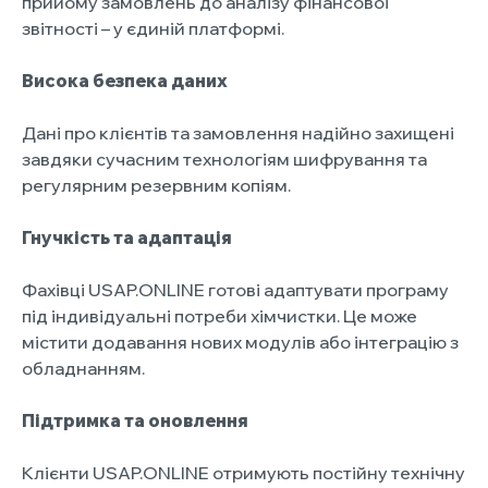
прийому замовлень до аналізу фінансової
звітності – у єдиній платформі.
Висока безпека даних
Дані про клієнтів та замовлення надійно захищені
завдяки сучасним технологіям шифрування та
регулярним резервним копіям.
Гнучкість та адаптація
Фахівці USAP.ONLINE готові адаптувати програму
під індивідуальні потреби хімчистки. Це може
містити додавання нових модулів або інтеграцію з
обладнанням.
Підтримка та оновлення
Клієнти USAP.ONLINE отримують постійну технічну