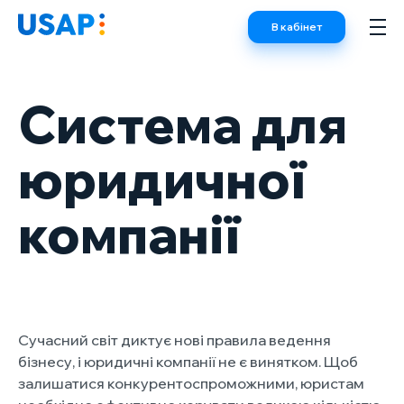
Skip
В кабінет
to
content
Система для
юридичної
компанії
Сучасний світ диктує нові правила ведення
бізнесу, і юридичні компанії не є винятком. Щоб
залишатися конкурентоспроможними, юристам