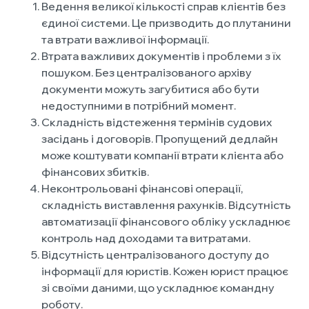
Ведення великої кількості справ клієнтів без
єдиної системи. Це призводить до плутанини
та втрати важливої інформації.
Втрата важливих документів і проблеми з їх
пошуком. Без централізованого архіву
документи можуть загубитися або бути
недоступними в потрібний момент.
Складність відстеження термінів судових
засідань і договорів. Пропущений дедлайн
може коштувати компанії втрати клієнта або
фінансових збитків.
Неконтрольовані фінансові операції,
складність виставлення рахунків. Відсутність
автоматизації фінансового обліку ускладнює
контроль над доходами та витратами.
Відсутність централізованого доступу до
інформації для юристів. Кожен юрист працює
зі своїми даними, що ускладнює командну
роботу.