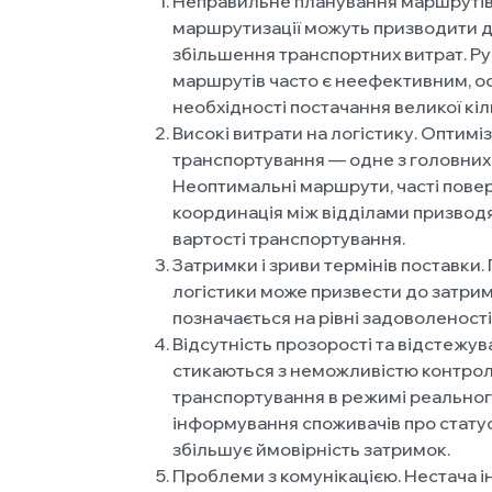
Неправильне планування маршрутів
маршрутизації можуть призводити д
збільшення транспортних витрат. Р
маршрутів часто є неефективним, о
необхідності постачання великої кіл
Високі витрати на логістику. Оптиміз
транспортування — одне з головних 
Неоптимальні маршрути, часті пове
координація між відділами призвод
вартості транспортування.
Затримки і зриви термінів поставки.
логістики може призвести до затри
позначається на рівні задоволеності 
Відсутність прозорості та відстежув
стикаються з неможливістю контро
транспортування в режимі реальног
інформування споживачів про статус 
збільшує ймовірність затримок.
Проблеми з комунікацією. Нестача і