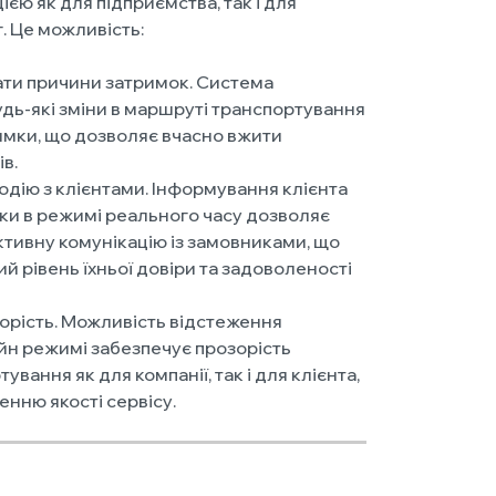
єю як для підприємства, так і для
. Це можливість:
ти причини затримок. Система
дь-які зміни в маршруті транспортування
имки, що дозволяє вчасно вжити
в.
дію з клієнтами. Інформування клієнта
вки в режимі реального часу дозволяє
ктивну комунікацію із замовниками, що
й рівень їхньої довіри та задоволеності
орість. Можливість відстеження
йн режимі забезпечує прозорість
вання як для компанії, так і для клієнта,
нню якості сервісу.