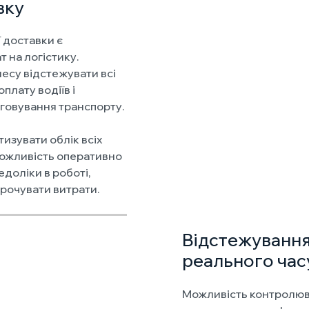
вку
 доставки є
 на логістику.
есу відстежувати всі
плату водіїв і
уговування транспорту.
зувати облік всіх
 можливість оперативно
доліки в роботі,
орочувати витрати.
Відстежування
реального час
Можливість контролюв