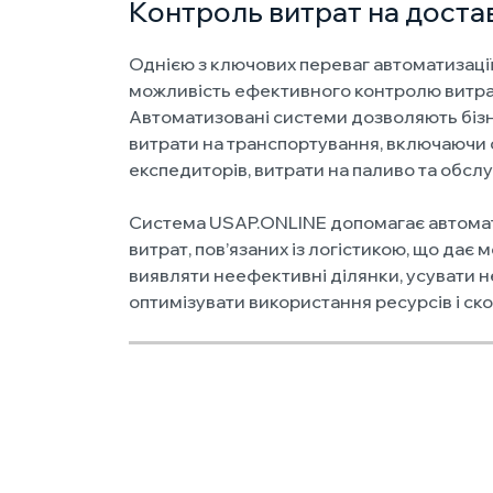
Контроль витрат на доста
Однією з ключових переваг автоматизації
можливість ефективного контролю витрат
Автоматизовані системи дозволяють бізн
витрати на транспортування, включаючи о
експедиторів, витрати на паливо та обсл
Система USAP.ONLINE допомагає автомати
витрат, пов’язаних із логістикою, що дає
виявляти неефективні ділянки, усувати не
оптимізувати використання ресурсів і ск