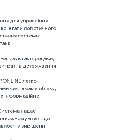
ння для управління
всі етапи логістичного
истання системи
акі:
матизує такі процеси,
витрат і відстежування
P.ONLINE легко
кими системами обліку,
не інформаційне
 Система надає
а кожному етапі, що
вності у вирішенні