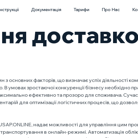
Інструкції
Документація
Тарифи
Про Нас
Ко
ння доставк
з основних факторів, що визначає успіх діяльності комп
. В умовах зростаючої конкуренції бізнесу необхідно пра
максимально ефективно та прозоро для споживача. Сучас
тарій для оптимізації логістичних процесів, що дозвол
 USAP.ONLINE, надає можливості для управління цим проц
транспортування в онлайн-режимі. Автоматизація облік