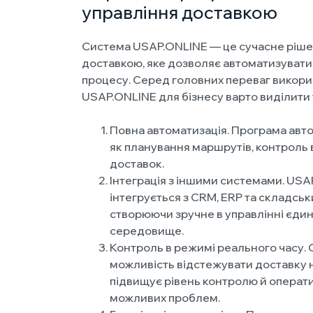
управління доставкою
Система USAP.ONLINE — це сучасне ріше
доставкою, яке дозволяє автоматизувати 
процесу. Серед головних переваг викор
USAP.ONLINE для бізнесу варто виділити т
Повна автоматизація. Програма авто
як планування маршрутів, контроль 
доставок.
Інтеграція з іншими системами. USA
інтегрується з CRM, ERP та складсь
створюючи зручне в управлінні єди
середовище.
Контроль в режимі реального часу.
можливість відстежувати доставку н
підвищує рівень контролю й операти
можливих проблем.