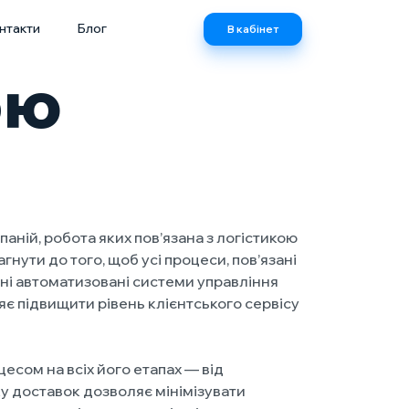
нтакти
Блог
В кабінет
ою
аній, робота яких пов’язана з логістикою
гнути до того, щоб усі процеси, пов’язані
ні автоматизовані системи управління
яє підвищити рівень клієнтського сервісу
есом на всіх його етапах — від
у доставок дозволяє мінімізувати