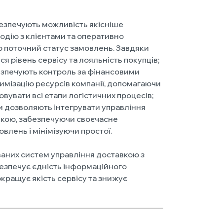
зпечують можливість якісніше
одію з клієнтами та оперативно
о поточний статус замовлень. Завдяки
я рівень сервісу та лояльність покупців;
зпечують контроль за фінансовими
имізацію ресурсів компанії, допомагаючи
овувати всі етапи логістичних процесів;
и дозволяють інтегрувати управління
вкою, забезпечуючи своєчасне
влень і мінімізуючи простої.
ваних систем управління доставкою з
езпечує єдність інформаційного
кращує якість сервісу та знижує