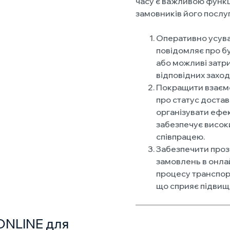
часу є важливою функці
замовників його послуг
Оперативно усува
повідомляє про бу
або можливі затр
відповідних заході
Покращити взаємо
про статус доста
організувати ефе
забезпечує високи
співпрацею.
Забезпечити проз
замовлень в онла
процесу транспорту
що сприяє підвище
ONLINE для