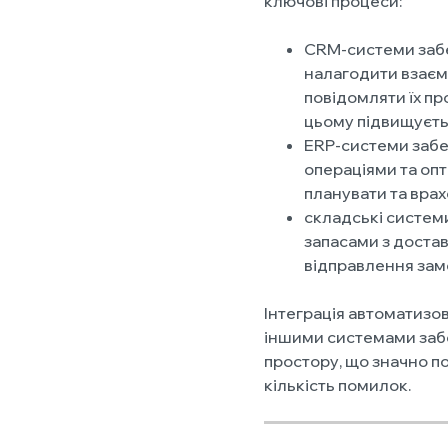
ключові процеси:
CRM-системи забе
налагодити взаєм
повідомляти їх пр
цьому підвищуєтьс
ERP-системи забе
операціями та опт
планувати та врах
складські систем
запасами з доста
відправлення замо
Інтеграція автоматизо
іншими системами заб
простору, що значно по
кількість помилок.