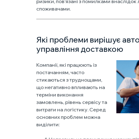
ризики, пов’язані з помилками внаслідок
споживачами.
Які проблеми вирішує авт
управління доставкою
Компанії, які працюють із
постачанням, часто
стикаються з труднощами,
що негативно впливають на
терміни виконання
замовлень, рівень сервісу та
витрати на логістику. Серед
основних проблем можна
виділити: