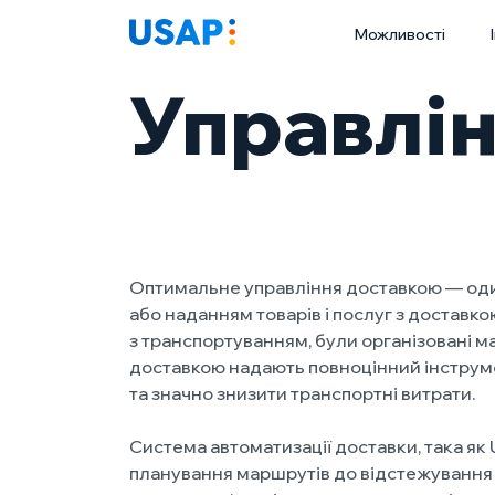
Skip
Можливості
to
content
Управлі
Оптимальне управління доставкою — один 
або наданням товарів і послуг з доставкою
з транспортуванням, були організовані 
доставкою надають повноцінний інструмен
та значно знизити транспортні витрати.
Система автоматизації доставки, така як
планування маршрутів до відстежування 