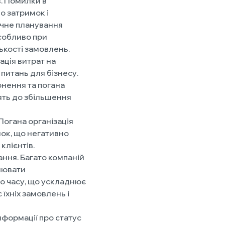
. Помилки в
о затримок і
учне планування
собливо при
ькості замовлень.
ація витрат на
питань для бізнесу.
рнення та погана
ять до збільшення
 Погана організація
мок, що негативно
клієнтів.
ання. Багато компаній
лювати
о часу, що ускладнює
їхніх замовлень і
нформації про статус