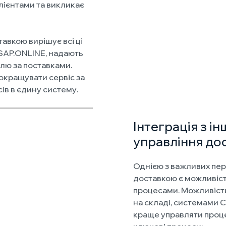
лієнтами та викликає
авкою вирішує всі ці
USAP.ONLINE, надають
лю за поставками.
окращувати сервіс за
сів в єдину систему.
Інтеграція з і
управління до
Однією з важливих пер
доставкою є можливість
процесами. Можливість 
на складі, системами 
краще управляти проце