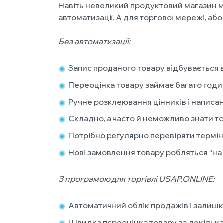
Навіть невеликий продуктовий магазин мо
автоматизації. А для торгової мережі, а
Без автоматизації:
Запис проданого товару відбувається 
Переоцінка товару займає багато годин,
Ручне розклеювання цінників і написа
Складно, а часто й неможливо знати то
Потрібно регулярно перевіряти термін
Нові замовлення товару робляться “на
З програмою для торгівлі USAP.ONLINE:
Автоматичний облік продажів і залишк
Швидка переоцінка товару за декілька 