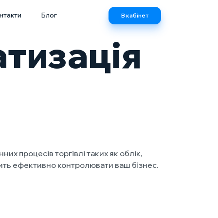
нтакти
Блог
В кабінет
атизація
х процесів торгівлі таких як облік,
лить ефективно контролювати ваш бізнес.