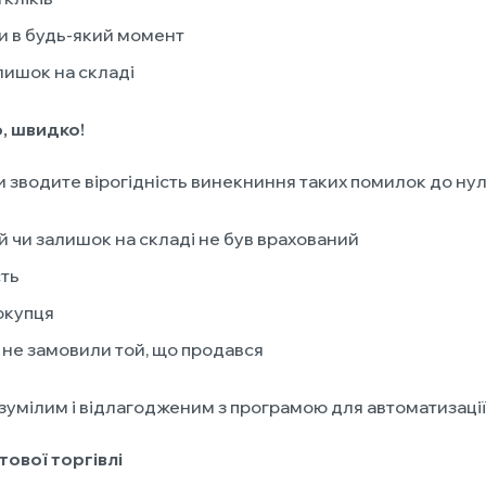
и в будь-який момент
лишок на складі
, швидко!
зводите вірогідність винекниння таких помилок до нул
 чи залишок на складі не був врахований
сть
окупця
 не замовили той, що продався
зумілим і відлагодженим з програмою для автоматизації
тової торгівлі