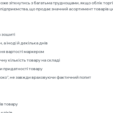
же зіткнутись з багатьма труднощами, якщо облік торгі
бо підприємства, що продає значний асортимент товарів ц
в зошиті
 а іноді й декілька днів
ння вартості маркером
чну кількість товару на складі
и придатності товару
 око”, не завжди враховуючи фактичний попит
ів товару
кліків