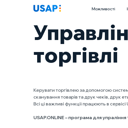
Skip
Можливості
to
content
Управлін
торгівлі
Керувати торгівлею за допомогою системи
сканування товарів та друк чеків, друк 
Всі ці важливі функції працюють в сервіс
USAP.ONLINE – програма для упраління