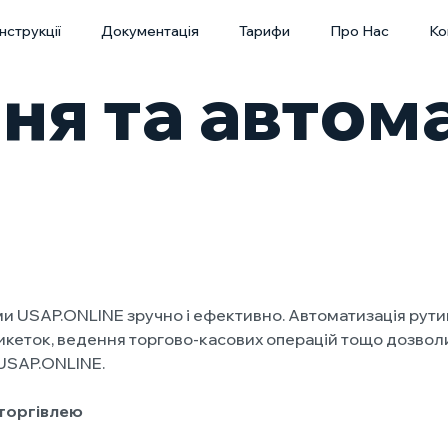
Інструкції
Документація
Тарифи
Про Нас
Ко
ня та автом
 USAP.ONLINE зручно і ефективно. Автоматизація рутинни
етикеток, ведення торгово-касових операцій тощо дозво
і USAP.ONLINE.
 торгівлею