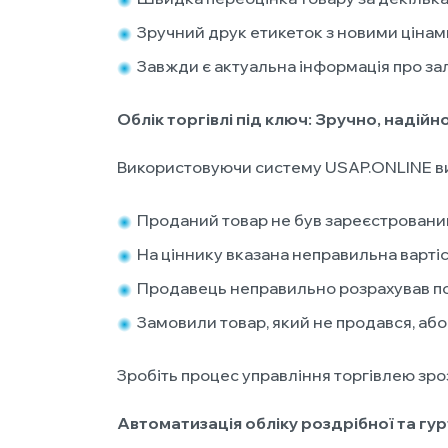
Зручний друк етикеток з новими цінам
Завжди є актуальна інформація про за
Облік торгівлі під ключ:
Зручно, надійно
Використовуючи систему USAP.ONLINE ви 
Проданий товар не був зареєстрований
На ціннику вказана неправильна варті
Продавець неправильно розрахував п
Замовили товар, який не продався, або
Зробіть процес управління торгівлею зро
Автоматизація обліку роздрібної та гур