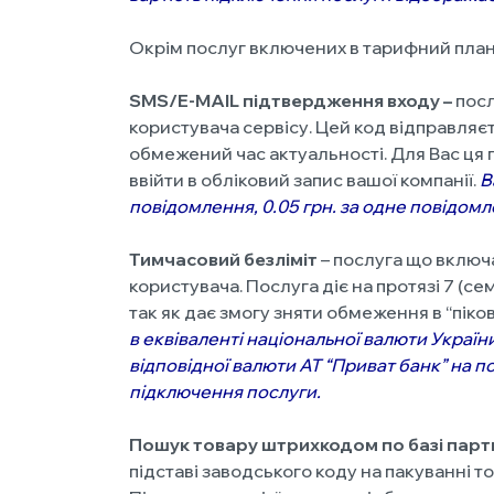
Окрім послуг включених в тарифний план
SMS/E-MAIL підтвердження входу
–
посл
користувача сервісу. Цей код відправляє
обмежений час актуальності. Для Вас ця 
ввійти в обліковий запис вашої компанії.
В
повідомлення, 0.05 грн. за одне повідом
Тимчасовий безліміт
– послуга що включа
користувача. Послуга діє на протязі 7 (с
так як дає змогу зняти обмеження в “піков
в еквіваленті національної валюти Украї
відповідної валюти АТ “Приват банк” на п
підключення послуги.
Пошук товару штрихкодом по базі парт
підставі заводського коду на пакуванні т