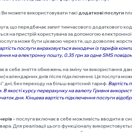
 Ви можете використовувати такі
додаткові послуги
пла
уга, що передбачає запит тимчасового додаткового коду
ться на пристрій користувача за допомогою електронної
послуга може бути цікавою через те, що дозволяє жорст
артість послуги вираховується виходячи із тарифів комп
лення на
електронну пошту, 0.35 грн за одне SMS повідо
є в себе зняття обмежень на зміну чи використання дани
еми) календарних днів після підключення. Ця послуга мо
і” дні, без переходу на більш вартісний тариф.
Вартість 
ни. В якості курсу перерахунку на валюту Гривня викори
очаток дня. Кінцева вартість підключення послуги відоб
нерів
– послуга включає в себе можливість вводити в сис
овара. Для реалізації цього функціоналу використовуєть