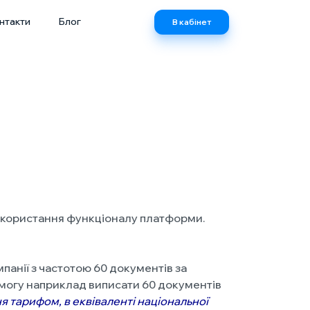
нтакти
Блог
В кабінет
використання функціоналу платформи.
анії з частотою 60 документів за
є змогу наприклад виписати 60 документів
ня тарифом
, в
еквіваленті національної