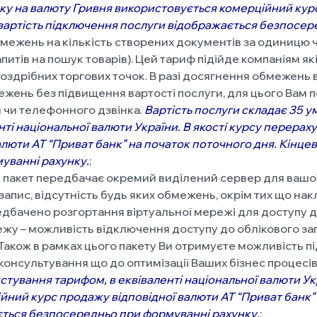
нку на валюту Гривня використовується комерційний кур
а вартість підключення послуги відображається безпосе
бмежень на кількість створених документів за одиницю 
запитів на пошук товарів). Цей тариф підійде компаніям я
 роздрібних торгових точок. В разі досягнення обмежен
ежень без підвищення вартості послуги, для цього Вам п
 чи телефонного дзвінка.
Вартість послуги складає 35 
нті національної валюти України. В якості курсу перера
люти АТ “Приват банк” на початок поточного дня. Кінцев
уванні рахунку
.
;
пакет передбачає окремий виділений сервер для вашої ко
запис, відсутність будь яких обмежень, окрім тих що н
едбачено розгортання віртуальної мережі для доступу до
жу – можливість відключення доступу до облікового запи
акож в рамках цього пакету Ви отримуєте можливість п
 консультування що до оптимізації Ваших бізнес процесів
истування тарифом, в
еквіваленті національної валюти Ук
ний курс продажу відповідної валюти АТ “Приват банк” 
ється безпосередньо при формуванні рахунку
.
;