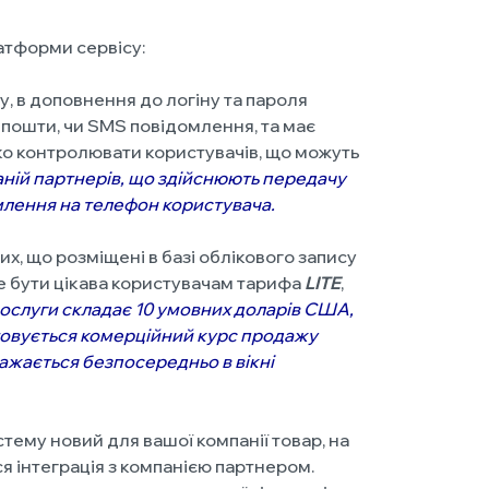
тформи сервісу:
, в доповнення до логіну та пароля
 пошти, чи SMS повідомлення, та має
ко контролювати користувачів, що можуть
аній партнерів, що здійснюють передачу
млення на телефон користувача.
х, що розміщені в базі облікового запису
же бути цікава користувачам тарифа
LITE
,
послуги складає 10 умовних доларів США,
стовується комерційний курс продажу
ражається безпосередньо в вікні
тему новий для вашої компанії товар, на
ся інтеграція з компанією партнером.