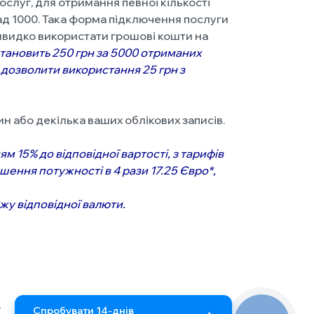
слуг, для отримання певної кількості
ад 1000. Така форма підключення послуги
видко використати грошові кошти на
 становить 250 грн за 5000 отриманих
 дозволити використання 25 грн з
н або декілька ваших облікових записів.
 15% до відповідної вартості, з тарифів
ьшення потужності в 4 рази 17.25 Євро*,
жу відповідної валюти.
г
Спробувати 14-днів