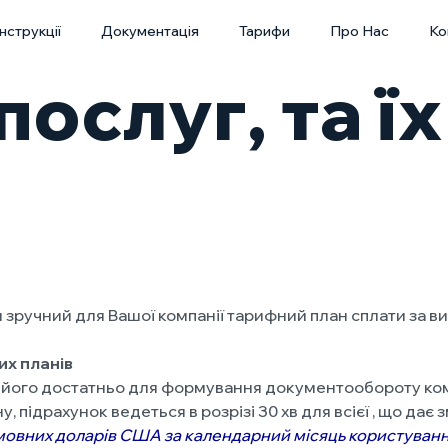
Інструкції
Документація
Тарифи
Про Нас
Ко
послуг, та їх
.
 зручний для Вашої компанії тарифний план сплати за 
их планів
, його достатньо для формування документообороту комп
у, підрахунок ведеться в розрізі 30 хв для всієї , що да
 умовних доларів США
за календарний місяць користуван