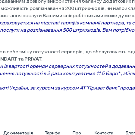
додаванням дозволу використання балансу додаткових по
 можливість розпізнавання 200 штрих-кодів, чи наприкл
ристання послуги Вашими співробітниками може дуже ш
озраховується на підставі тарифів компанії партнера, та
я послуги на розпізнавання 500 штрихкодів, Вам потрібно
 в себе зміну потужності серверів, що обслуговують оди
ANDART
та
PRIVAT.
 із вартості оренди серверних потужностей з додаванням
шення потужності в 2 рази коштуватиме 11.5 Євро* , збіл
люті України, за курсом за курсом АТ”Приват банк” прода
Документація
Тарифи
Про
Контакти
Бло