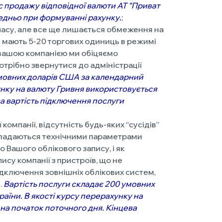
с продажу відповідної валюти АТ “Приват
редньо при формуванні рахунку
.
;
часу, але все ще лишається обмеження на
кі мають 5-20 торгових одиниць в режимі
ь вашою компанією ми обіцяємо
отрібно звернутися до адміністрації
умовних доларів США
за календарний
хунку на валюту Гривня використовується
а вартість підключення послуги
мпанії, відсутність будь-яких “сусідів”
акладаються технічними параметрами
 Вашого облікового запису, і як
су компанії з пристроїв, що не
ідключення зовнішніх облікових систем,
.
Вартість послуги складає 200 умовних
раїни. В якості курсу перерахунку на
на початок поточного дня. Кінцева