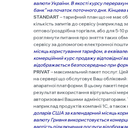
валюти України. В якості курсу перераху
банк” на початок поточного дня. Кінцев
STANDART
– тарифний план що не має о
кількість запитів до сервісу (наприклад 
оптово/роздрібна торгівля, або для 5-10
розглянути питання про зняття таких обм
сервісу за допомогою електронної пошти
місяць користування тарифом
, в
еквівале
комерційний курс продажу відповідної ва
відображається безпосередньо при форм
PRIVAT
– максимальний пакет послуг. Цей 
на сервері що обслуговує Ваш обліковий 
апаратної платформи. В цьому пакеті пер
результат використання віртуальної мере
авторизовані Вашими адміністраторами. Т
наприклад продуктів компанії 1С, а також
доларів США за календарний місяць кор
валюту Гривня використовується комерцій
вартість підключення послуги відобража