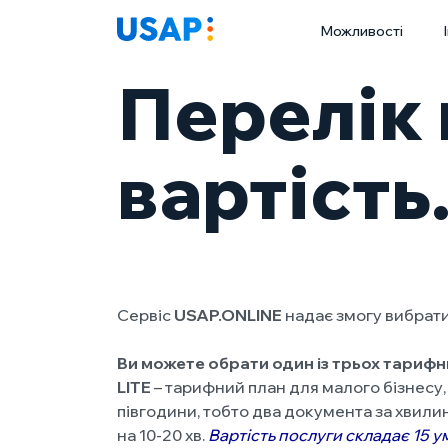
Skip
Можливості
to
content
Перелік 
вартість
Сервіс
USAP.ONLINE
надає змогу вибрати
Ви можете обрати один із трьох тарифн
LITE
– тарифний план для малого бізнесу
півгодини, тобто два документа за хвилин
на 10-20 хв.
Вартість послуги складає 15