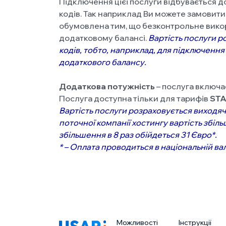
Підключення цієї послуги відбувається 
кодів. Так наприклад Ви можете замовити
обумовлена тим, що безконтрольне вико
додатковому балансі.
Вартість послуги р
кодів, тобто, наприклад, для підключенн
додаткового балансу.
Додаткова потужність
– послуга включає
Послуга доступна тільки для тарифів
ST
Вартість послуги розраховується виходячи
поточної компанії хостингу вартість збіль
збільшення в 8 раз обійдеться 31 Євро*.
* – Оплата проводиться в національній ва
Можливості
Інструкції