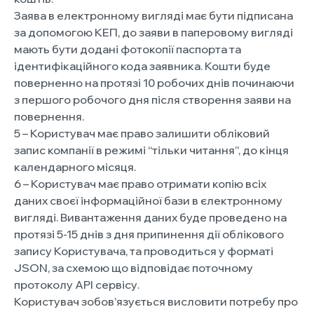
Заява в електронному вигляді має бути підписана
за допомогою КЕП, до заяви в паперовому вигляді
мають бути додані фотокопії паспорта та
ідентифікаційного кода заявника. Кошти буде
поверненно на протязі 10 робочих днів починаючи
з першого робочого дня після створення заяви на
повернення.
5 – Користувач має право залишити обліковий
запис компанії в режимі “тільки читання”, до кінця
календарного місяця.
6 – Користувач має право отримати копію всіх
даних своєї інформаційної бази в єлектронному
вигляді. Вивантаження даних буде проведено на
протязі 5-15 днів з дня припинення дії облікового
запису Користувача, та проводиться у форматі
JSON, за схемою що відповідає поточному
протоколу API сервісу.
Користувач зобов’язується висловити потребу про