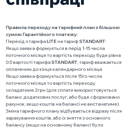
Правила переходу на тарифний план з більшою
сумою Гарантійного платежу:
Перехід з тарифа
LITE
на тариф
STANDART
:
Якщо заявка формується в перід 1-15 числа
поточного місяця то вартість переходу буде рівна
0.5 вартості тарифа
STANDART
, тариф вважається
оплаченим до кінця календарного місяця.
Якщо заявка формується після 15го числа
поточного місяця то вартість переходу
складатиме 2грн (для сплати використовується
баланс додаткових послуг, або буде сформовано
рахунок, якщо коштів на балансі не вистачатиме).
Зміна тарифного плану відбувається відразу після
зарахування коштів, або їх зняття з основного
балансу (якщо на основному балансі було