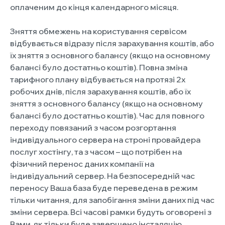
оплаченим до кінця календарного місяця.
Зняття обмежень на користування сервісом
відбувається відразу після зарахування коштів, або
їх зняття з основного балансу (якщо на основному
балансі було достатньо коштів). Повна зміна
тарифного плану відбувається на протязі 2х
робочих днів, після зарахування коштів, або їх
зняття з основного балансу (якщо на основному
балансі було достатньо коштів). Час для повного
переходу повязаний з часом розгортання
індивідуального сервера на строні провайдера
послуг хостінгу, та з часом – що потрібен на
фізичний перенос даних компанії на
індивідуальний сервер. На безпосередній час
переносу Ваша база буде переведена в режим
тільки читання, для запобігання зміни даних під час
зміни сервера. Всі часові рамки будуть оговорені з
Вами, як тільки буде завершено інсталяцію