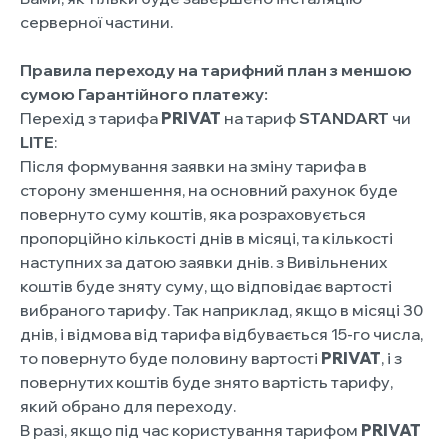
серверної частини.
Правила переходу на тарифний план з меншою
сумою Гарантійного платежу:
Перехід з тарифа
PRIVAT
на тариф
STANDART
чи
LITE
:
Після формування заявки на зміну тарифа в
сторону зменшення, на основний рахунок буде
повернуто суму коштів, яка розраховується
пропорційно кількості днів в місяці, та кількості
наступних за датою заявки днів. з Вивільнених
коштів буде зняту суму, що відповідає вартості
вибраного тарифу. Так наприклад, якщо в місяці 30
днів, і відмова від тарифа відбувається 15-го числа,
то повернуто буде половину вартості
PRIVAT
, і з
повернутих коштів буде знято вартість тарифу,
який обрано для переходу.
В разі, якщо під час користування тарифом
PRIVAT