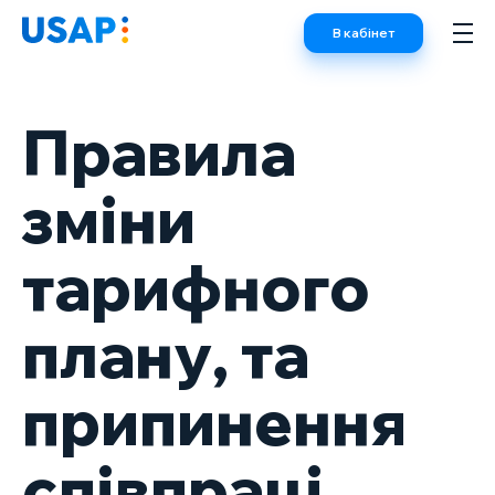
Skip
В кабінет
to
content
Правила
зміни
тарифного
плану, та
припинення
співпраці