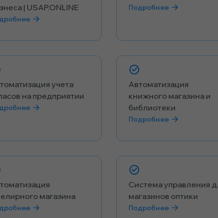
знеса | USAP.ONLINE
Подробнее
дробнее
томатизация учета
Автоматизация
пасов на предприятии
книжного магазина и
библиотеки
дробнее
Подробнее
томатизация
Система управления д
елирного магазина
магазинов оптики
дробнее
Подробнее