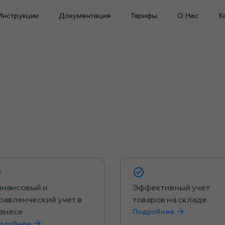
Инструкции
Документация
Тарифы
О Нас
К
нансовый и
Эффективный учет
равленческий учет в
товаров на складе
знесе
Подробнее
дробнее