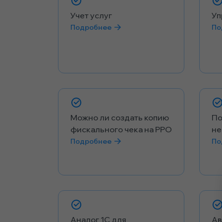
Учет услуг
Уп
Подробнее
По
Можно ли создать копию
По
фискального чека на РРО
не
Подробнее
По
Аналог 1С для
Ав