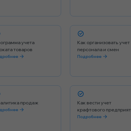
ограмма учета
Как организовать учет
оката товаров
персонала и смен
дробнее
Подробнее
алитика продаж
Как вести учет
крафтового предприя
дробнее
Подробнее