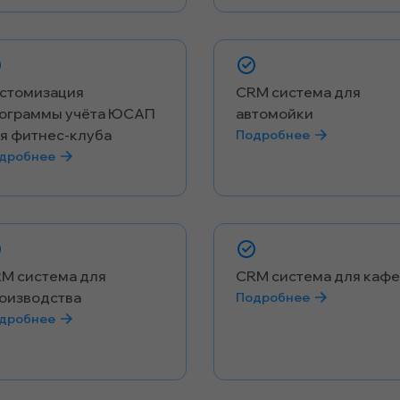
стомизация
CRM система для
ограммы учёта ЮСАП
автомойки
я фитнес-клуба
Подробнее
дробнее
M система для
CRM система для кафе
оизводства
Подробнее
дробнее