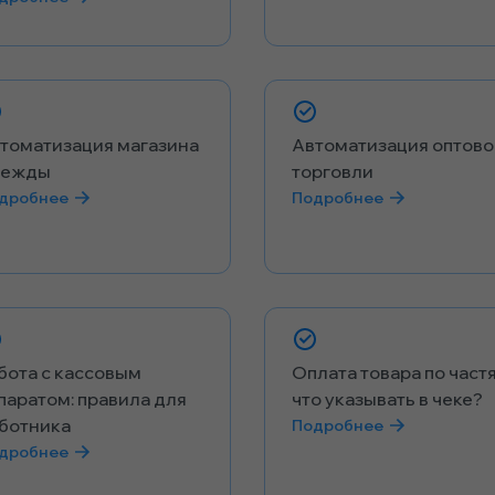
томатизация магазина
Автоматизация оптово
дежды
торговли
дробнее
Подробнее
бота с кассовым
Оплата товара по част
паратом: правила для
что указывать в чеке?
ботника
Подробнее
дробнее