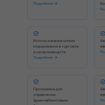
би
Подробнее
По
Использование штрих
Ав
кодирования в торговле
за
и на производсте
По
Подробнее
Программа для
Ав
управления
юв
франчайзинговым
По