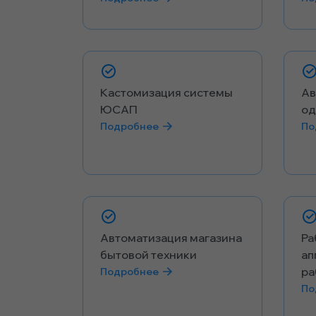
Кастомизация системы
Ав
ЮСАП
о
Подробнее
По
Автоматизация магазина
Ра
бытовой техники
ап
ра
Подробнее
По