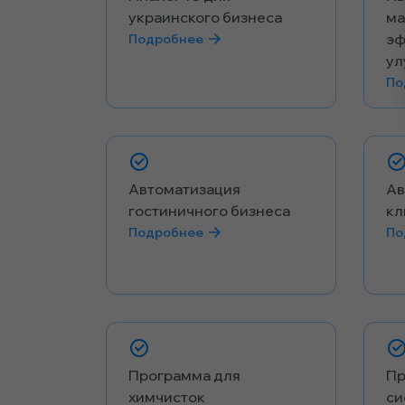
украинского бизнеса
ма
эф
Подробнее
ул
По
Автоматизация
Ав
гостиничного бизнеса
кл
Подробнее
По
Программа для
Пр
химчисток
си