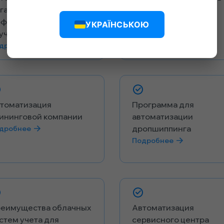
газина: как повысить
зоомагазин
фективность и
Подробнее
УКРАЇНСЬКОЮ
учшить сервис
дробнее
томатизация
Программа для
ининговой компании
автоматизации
дропшиппинга
дробнее
Подробнее
еимущества облачных
Автоматизация
стем учета для
сервисного центра