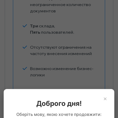
неограниченное количество
документов
Три
склада,
Пять
пользователей.
Отсутствуют ограничения на
частоту внесения изменений
Возможно изменение бизнес-
логики
×
Доброго дня!
Оберіть мову, якою хочете продовжити: