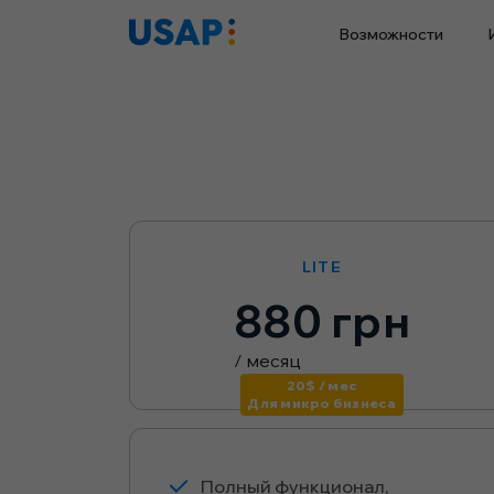
Skip
Возможности
to
content
LITE
880 грн
/ месяц
20$ / мес
Для микро бизнеса
Полный функционал,