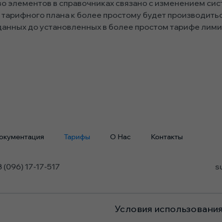
о элементов в справочниках связано с изменением сис
тарифного плана к более простому будет производитьс
данных до установленных в более простом тарифе лими
окументация
Тарифы
О Нас
Контакты
 (096) 17-17-517
s
Условия использовани