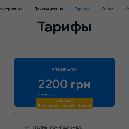
Инструкции
Документация
Тарифы
О Нас
К
Тарифы
STANDARD
2200 грн
/ месяц
50$ / мес
Бесплатно первые 14 дней
Полный функционал,