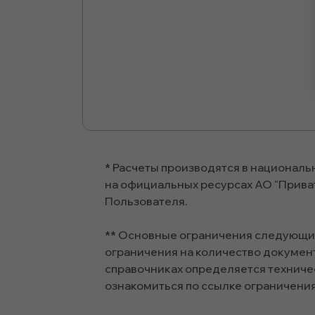
*
Расчеты производятся в националь
на официальных ресурсах АО "Приват
Пользователя.
**
Основные ограничения следующие –
ограничения на количество докумен
справочниках определяется техниче
ознакомиться по ссылке ограничени