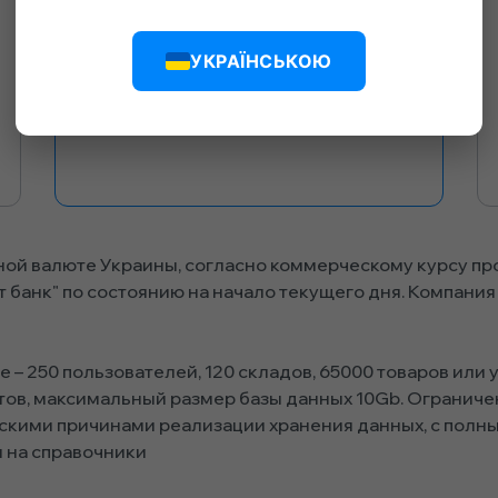
УКРАЇНСЬКОЮ
ной валюте Украины, согласно коммерческому курсу п
 банк" по состоянию на начало текущего дня. Компания 
 250 пользователей, 120 складов, 65000 товаров или ус
тов, максимальный размер базы данных 10Gb. Ограниче
скими причинами реализации хранения данных, с полн
я на справочники