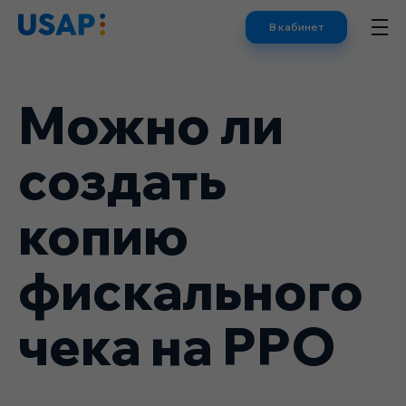
Skip
В кабинет
to
content
Можно ли
создать
копию
фискального
чека на РРО