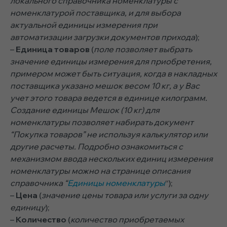
локального справочника номенклатуры с
номенклатурой поставщика, и для выбора
актуальной единицы измерения при
автоматизации загрузки документов прихода
);
–
Единица товаров
(
поле позволяет выбрать
значение единицы измерения для приобретения,
примером может быть ситуация, когда в накладных
поставщика указано мешок весом 10 кг, а у Вас
учет этого товара ведется в единице килограмм.
Создание единицы Мешок (10 кг) для
номенклатуры позволяет набирать документ
“Покупка товаров” не используя калькулятор или
другие расчеты. Подробно ознакомиться с
механизмом ввода нескольких единиц измерения
номенклатуры можно на странице описания
справочника “
Единицы номенклатуры
“);
–
Цена
(
значение цены товара или услуги за одну
единицу
);
–
Количество
(
количество приобретаемых