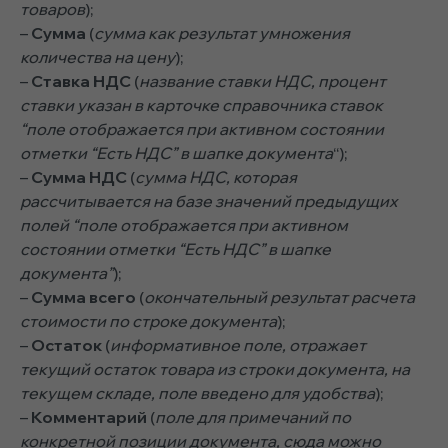
товаров
);
–
Сумма
(
сумма как результат умножения
количества на цену
);
–
Ставка НДС
(
название ставки НДС, процент
ставки указан в карточке справочника ставок
“поле отображается при активном состоянии
отметки “Есть НДС” в шапке документа
“);
–
Сумма НДС
(
сумма НДС, которая
рассчитывается на базе значений предыдущих
полей “поле отображается при активном
состоянии отметки “Есть НДС” в шапке
документа”
);
–
Сумма всего
(
окончательный результат расчета
стоимости по строке документа
);
–
Остаток
(
информативное поле, отражает
текущий остаток товара из строки документа, на
текущем складе, поле введено для удобства
);
–
Комментарий
(
поле для примечаний по
конкретной позиции документа, сюда можно