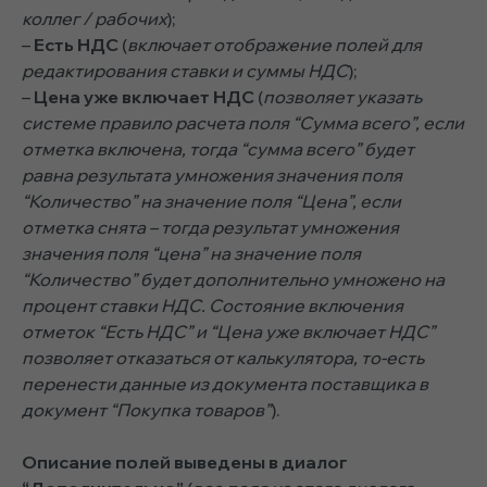
коллег / рабочих
);
–
Есть НДС
(
включает отображение полей для
редактирования ставки и суммы НДС
);
–
Цена уже включает НДС
(
позволяет указать
системе правило расчета поля “Сумма всего”, если
отметка включена, тогда “сумма всего” будет
равна результата умножения значения поля
“Количество” на значение поля “Цена”, если
отметка снята – тогда результат умножения
значения поля “цена” на значение поля
“Количество” будет дополнительно умножено на
процент ставки НДС. Состояние включения
отметок “Есть НДС” и “Цена уже включает НДС”
позволяет отказаться от калькулятора, то-есть
перенести данные из документа поставщика в
документ “Покупка товаров”
).
Описание полей выведены в диалог