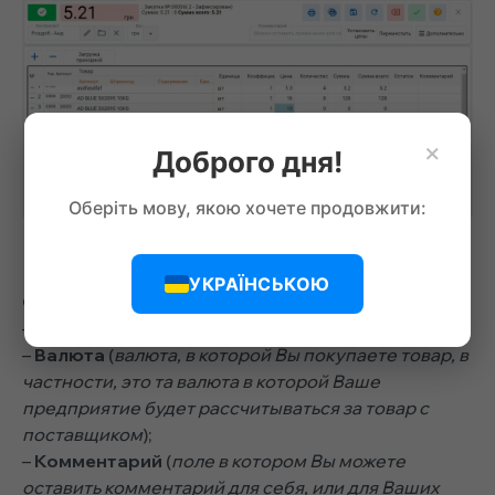
×
Доброго дня!
Оберіть мову, якою хочете продовжити:
(изменение цены от поставщика)
УКРАЇНСЬКОЮ
Описание полей документа “Покупка товаров”:
–
Контрагент
(
поставщик товара
);
–
Валюта
(
валюта, в которой Вы покупаете товар, в
частности, это та валюта в которой Ваше
предприятие будет рассчитываться за товар с
поставщиком
);
–
Комментарий
(
поле в котором Вы можете
оставить комментарий для себя, или для Ваших