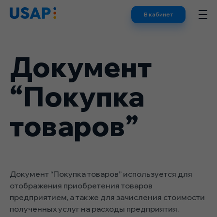
Skip
В кабинет
to
content
Документ
“Покупка
товаров”
Документ “Покупка товаров” используется для
отображения приобретения товаров
предприятием, а также для зачисления стоимости
полученных услуг на расходы предприятия.