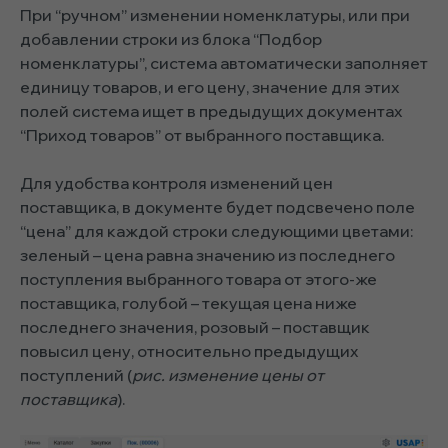
При “ручном” изменении номенклатуры, или при
добавлении строки из блока “Подбор
номенклатуры”, система автоматически заполняет
единицу товаров, и его цену, значение для этих
полей система ищет в предыдущих документах
“Приход товаров” от выбранного поставщика.
Для удобства контроля изменений цен
поставщика, в документе будет подсвечено поле
“цена” для каждой строки следующими цветами:
зеленый – цена равна значению из последнего
поступления выбранного товара от этого-же
поставщика, голубой – текущая цена ниже
последнего значения, розовый – поставщик
повысил цену, относительно предыдущих
поступлений (
рис. изменение цены от
поставщика
).