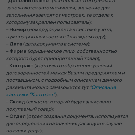
“Дополнительно”
(
все поля из этого диалога
заполняются автоматически, значение для
заполнения зависят от настроек, те отдела к
которому закреплен пользователь
):
–
Номер
(
номер документа в системе учета,
нумерация начинается с 1 в каждом году
);
–
Дата
(
дата документа в системе
);
–
Фирма
(юридическое лицо, собственностью
которого будет приобретенный товар
);
–
Контракт
(
карточка отображения условий
договоренностей между Вашим предприятием и
поставщиком, с подробным описанием данного
реквизита можно ознакомится тут “
Описание
карточки “Контракт”
);
–
Склад
(
склад на который будет зачислено
покупаемый товар
);
–
Отдел
(
отдел создания документа, используется
для определения назначения расходов в случае
покупки услуг
);