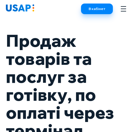
Skip
В кабінет
to
content
Продаж
товарів та
послуг за
готівку, по
оплаті через
термінал