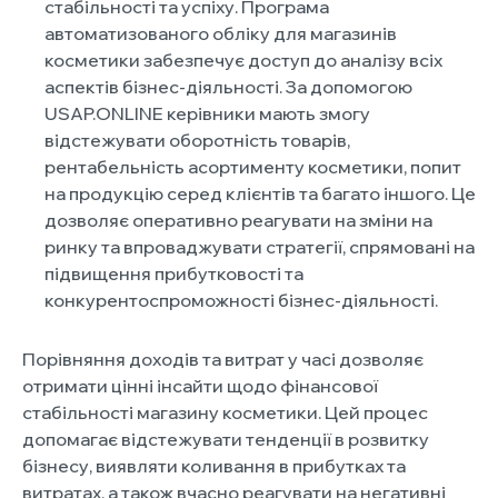
стабільності та успіху. Програма
автоматизованого обліку для магазинів
косметики забезпечує доступ до аналізу всіх
аспектів бізнес-діяльності. За допомогою
USAP.ONLINE керівники мають змогу
відстежувати оборотність товарів,
рентабельність асортименту косметики, попит
на продукцію серед клієнтів та багато іншого. Це
дозволяє оперативно реагувати на зміни на
ринку та впроваджувати стратегії, спрямовані на
підвищення прибутковості та
конкурентоспроможності бізнес-діяльності.
Порівняння доходів та витрат у часі дозволяє
отримати цінні інсайти щодо фінансової
стабільності магазину косметики. Цей процес
допомагає відстежувати тенденції в розвитку
бізнесу, виявляти коливання в прибутках та
витратах, а також вчасно реагувати на негативні