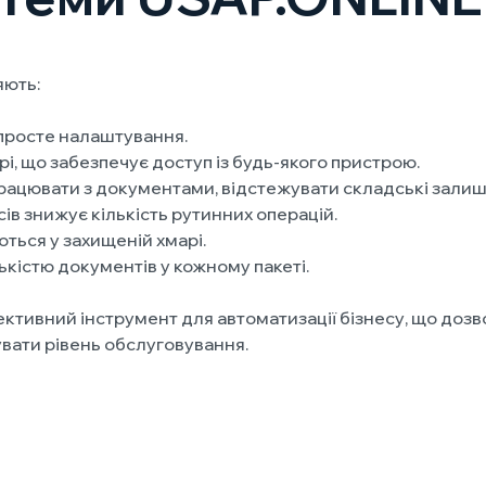
яють:
 просте налаштування.
і, що забезпечує доступ із будь-якого пристрою.
ацювати з документами, відстежувати складські залишк
ів знижує кількість рутинних операцій.
ються у захищеній хмарі.
ькістю документів у кожному пакеті.
тивний інструмент для автоматизації бізнесу, що дозв
вати рівень обслуговування.