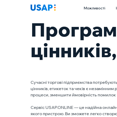
Skip
Можливості
to
content
Програма
цінників
Сучасні торгові підприємства потребують
цінників, етикеток та чеків є незамінни
процеси, зменшити ймовірність помилок і
Сервіс USAP.ONLINE — це надійна онлайн-п
якого пристрою. Ви зможете легко створю