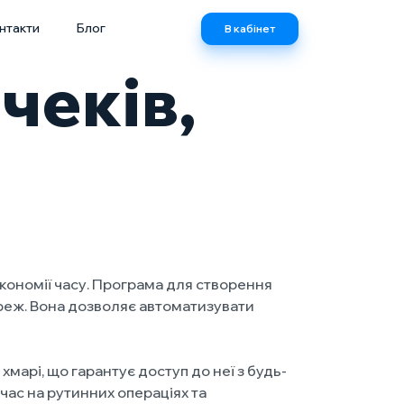
нтакти
Блог
В кабінет
чеків,
економії часу. Програма для створення
мереж. Вона дозволяє автоматизувати
марі, що гарантує доступ до неї з будь-
час на рутинних операціях та