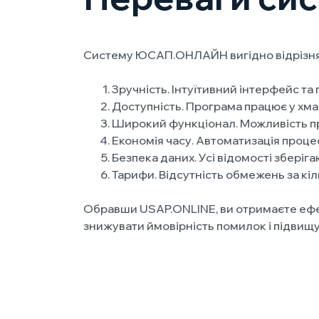
Систему ЮСАП.ОНЛАЙН вигідно відрізн
Зручність. Інтуїтивний інтерфейс та
Доступність. Програма працює у хмар
Широкий функціонал. Можливість пр
Економія часу. Автоматизація процес
Безпека даних. Усі відомості зберіга
Тарифи. Відсутність обмежень за кіл
Обравши USAP.ONLINE, ви отримаєте ефек
знижувати ймовірність помилок і підвищу