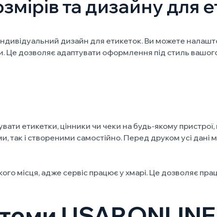
мірів та дизайну для 
ндивідуальний дизайн для етикеток. Ви можете налашто
и. Це дозволяє адаптувати оформлення під стиль вашого
вати етикетки, цінники чи чеки на будь-якому пристрої,
, так і створеними самостійно. Перед друком усі дані 
ого місця, адже сервіс працює у хмарі. Це дозволяє пра
стеми USAP.ONLINE