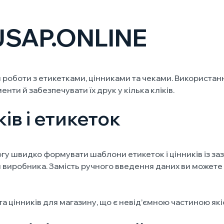
USAP.ONLINE
ля роботи з етикетками, цінниками та чеками. Використ
нти й забезпечувати їх друк у кілька кліків.
ів і етикеток
гу швидко формувати шаблони етикеток і цінників із за
чи виробника. Замість ручного введення даних ви можете
 цінників для магазину, що є невід’ємною частиною якісн