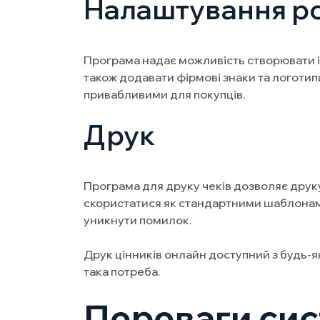
Налаштування роз
Програма надає можливість створювати і
також додавати фірмові знаки та логотип
привабливими для покупців.
Друк
Програма для друку чеків дозволяє друку
скористатися як стандартними шаблонами
уникнути помилок.
Друк цінників онлайн доступний з будь-як
така потреба.
Переваги си