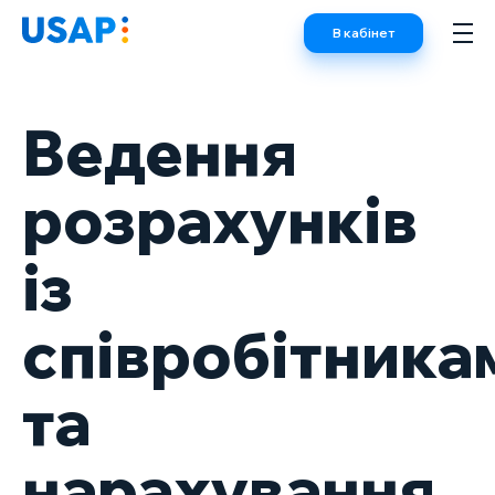
Skip
В кабінет
to
content
Ведення
розрахунків
із
співробітника
та
нарахування