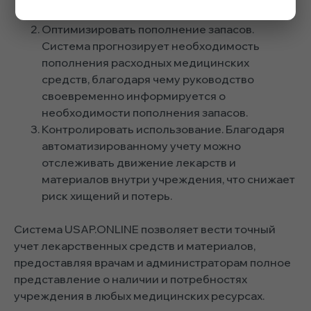
или излишек на складе.
Оптимизировать пополнение запасов.
Система прогнозирует необходимость
пополнения расходных медицинских
средств, благодаря чему руководство
своевременно информируется о
необходимости пополнения запасов.
Контролировать использование. Благодаря
автоматизированному учету можно
отслеживать движение лекарств и
материалов внутри учреждения, что снижает
риск хищений и потерь.
Система USAP.ONLINE позволяет вести точный
учет лекарственных средств и материалов,
предоставляя врачам и администраторам полное
представление о наличии и потребностях
учреждения в любых медицинских ресурсах.