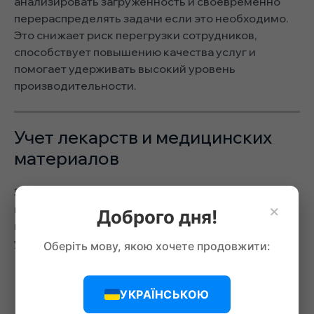
анализировать загруженность и своевременно
перераспределять задачи если это необходимо.
Это снижает риск перегрузки сотрудников,
способствует повышению качества услуг и
помогает удерживать высокий уровень
производительности.
Учет лекарств и медицинских
материалов
Эффективный контроль за запасами
×
медикаментов и медицинских материалов –
Доброго дня!
важнейший аспект работы медицинского
учреждения. Автоматизация позволяет:
Оберіть мову, якою хочете продовжити:
Отслеживать наличие медикаментов.
Программа фиксирует все поступления и
УКРАЇНСЬКОЮ
расход материалов, предотвращая дефицит