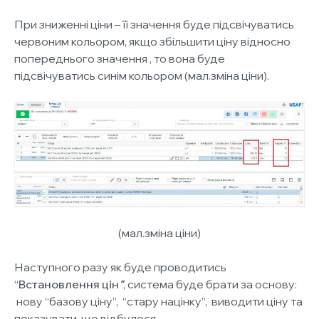
При зниженні ціни – її значення буде підсвічуватись
червоним кольором
,
якщо збільшити ціну відносно
попереднього значення , то вона буде
підсвічуватись
синім кольором (мал.зміна ціни)
.
(мал.зміна ціни)
Наступного разу як буде проводитись
“
Встановлення цін
“
, система буде брати за основу:
нову “
базову ціну”
, “стару націнку”, виводити ціну та
показувати, що відбулося.