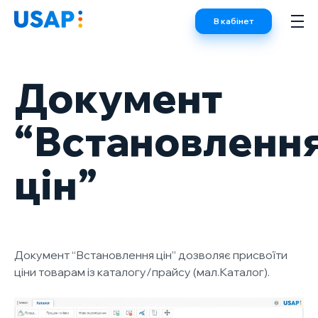
Skip
В кабінет
to
content
Документ
“Встановленн
цін”
Документ “Встановлення цін” дозволяє присвоїти
ціни товарам із каталогу/прайсу (мал.Каталог).