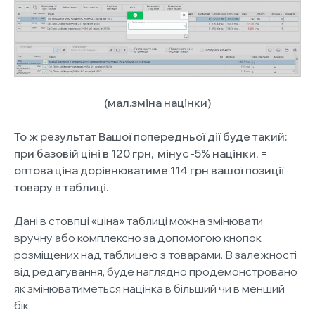
(мал.зміна націнки)
То ж результат Вашої попередньої дії буде такий:
при базовій ціні в 120 грн, мінус -5% націнки, =
оптова ціна дорівнюватиме 114 грн вашої позиції
товару в таблиці.
Дані в стовпці «ціна» таблиці можна змінювати
вручну або комплексно за допомогою кнопок
розміщених над таблицею з товарами. В залежності
від редагування, буде наглядно продемонстровано
як змінюватиметься
націнка
в більший чи в менший
бік.