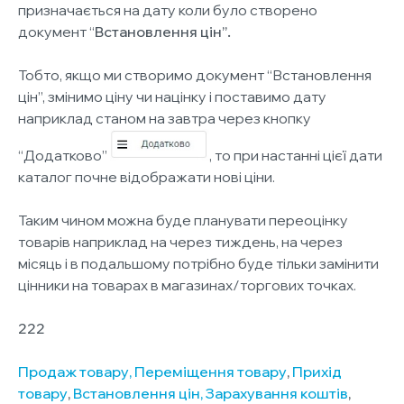
призначається на дату коли було створено
документ “
Встановлення цін”
.
Тобто, якщо ми створимо документ “Встановлення
цін”, змінимо ціну чи націнку і поставимо дату
наприклад станом на завтра через кнопку
“Додатково”
, то при настанні цієї дати
каталог почне відображати нові ціни.
Таким чином можна буде планувати переоцінку
товарів наприклад на через тиждень, на через
місяць і в подальшому потрібно буде тільки замінити
цінники на товарах в магазинах/торгових точках.
222
Продаж товару,
Переміщення товару
,
Прихід
товару
,
Встановлення цін,
Зарахування коштів
,