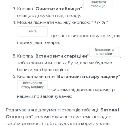
Кнопка “
Очистити таблицю
”
–
очищає документ від товару.
Можна піднімати націнку кнопкою ”
+/- %
“
– це часто використовується для
переоцінки товарів;
Кнопка “
Встановити старі ціни
“
,
тобто залишити ціни як були, але ми будемо
бачити, яка була націнка;
Кнопка залишити “
Встановити стару націнку
“
– система відкриває параметр
націнки по замовчуванню;
Редагування в документі стовпців таблиці “
Базова і
Стара ціна
“
по замовчуванню система ненадає
такої можливості, тобто будь хто з користувачів