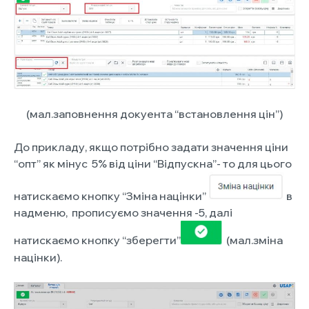
(мал.заповнення докуента “встановлення цін”)
До прикладу, якщо потрібно задати значення ціни
“опт” як мінус 5% від ціни “Відпускна”- то для цього
натискаємо кнопку “Зміна націнки”
в
надменю, прописуємо значення -5, далі
натискаємо кнопку “зберегти”
(мал.зміна
націнки).