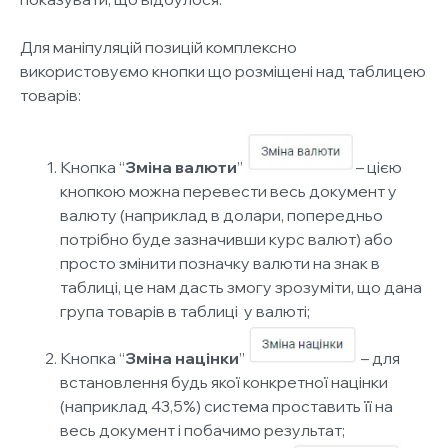
Для маніпуляцій позицій комплексно
використовуємо кнопки
що розміщені над таблицею
товарів
:
Кнопка “
Зміна валюти
”
– цією
кнопкою можна перевести весь документ у
валюту (наприклад в долари, попередньо
потрібно буде зазначивши курс валют) або
просто змінити позначку валюти на знак в
таблиці, це нам дасть змогу зрозуміти, що дана
група товарів в таблиці у валюті;
Кнопка
“
Зміна націнки
”
– для
встановлення будь якої конкретної націнки
(наприклад 43,5%) система проставить її на
весь документ і побачимо результат;