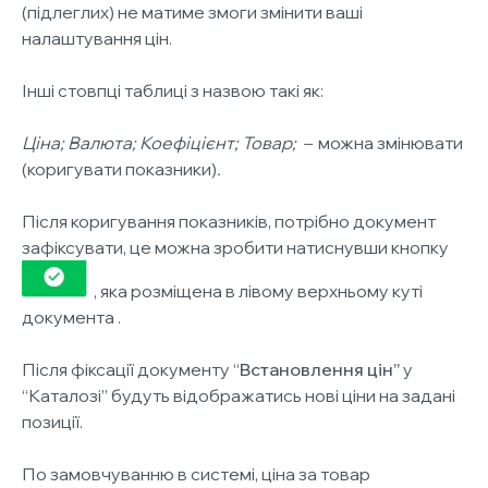
(підлеглих) не матиме змоги змінити ваші
налаштування цін.
Інші стовпці таблиці з назвою такі як:
Ціна; Валюта; Коефіцієнт; Товар; –
можна змінювати
(коригувати показники)
.
Після коригування показників, потрібно документ
зафіксувати, це можна зробити натиснувши кнопку
, яка розміщена в лівому верхньому куті
документа .
Після фіксації документу “
Встановлення цін”
у
“Каталозі” будуть відображатись нові ціни на задані
позиції.
По замовчуванню в системі, ціна за товар