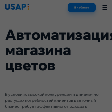
Skip
В кабинет
to
content
Автоматизаци
магазина
цветов
В условиях высокой конкуренции и динамично
растущих потребностей клиентов цветочный
бизнес требует эффективного подхода к