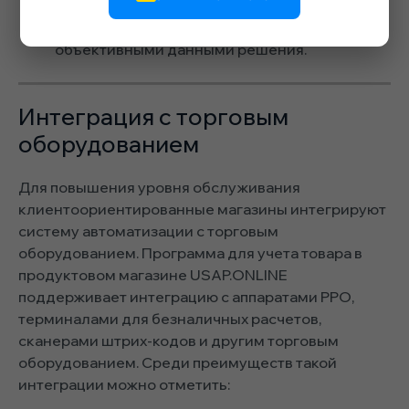
помогает анализировать прибыльность
магазина и принимать обоснованные
объективными данными решения.
Интеграция с торговым
оборудованием
Для повышения уровня обслуживания
клиентоориентированные магазины интегрируют
систему автоматизации с торговым
оборудованием. Программа для учета товара в
продуктовом магазине USAP.ONLINE
поддерживает интеграцию с аппаратами РРО,
терминалами для безналичных расчетов,
сканерами штрих-кодов и другим торговым
оборудованием. Среди преимуществ такой
интеграции можно отметить: