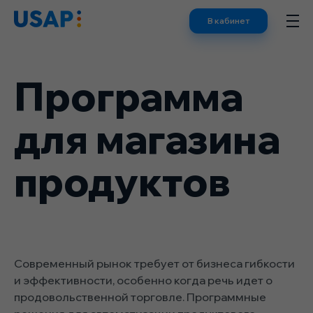
Skip
В кабинет
to
content
Программа
для магазина
продуктов
Современный рынок требует от бизнеса гибкости
и эффективности, особенно когда речь идет о
продовольственной торговле. Программные