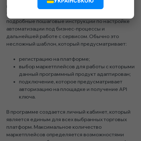
УКРАЇНСЬКОЮ
покупателем. Естественно, все разработчики
таких программ предоставляют пользователям
подробные пошаговые инструкции по настройке
автоматизации под бизнес-процессы и
дальнейшей работе с сервисом. Обычно это
несложный шаблон, который предусматривает:
регистрацию на платформе;
выбор маркетплейсов для работы с которыми
данный программный продукт адаптирован;
подключение, которое предусматривает
авторизацию на площадке и получение API
ключа.
В программе создается личный кабинет, который
является единым для всех выбранных торговых
платформ. Максимальное количество
маркетплейсов определяется возможностями