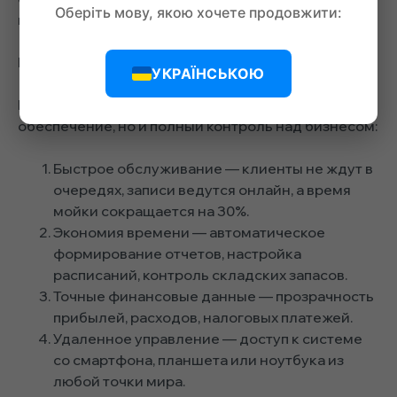
Оберіть мову, якою хочете продовжити:
выбирают нашу систему:
Ключевые преимущества
УКРАЇНСЬКОЮ
Вы получаете не только программное
обеспечение, но и полный контроль над бизнесом:
Быстрое обслуживание — клиенты не ждут в
очередях, записи ведутся онлайн, а время
мойки сокращается на 30%.
Экономия времени — автоматическое
формирование отчетов, настройка
расписаний, контроль складских запасов.
Точные финансовые данные — прозрачность
прибылей, расходов, налоговых платежей.
Удаленное управление — доступ к системе
со смартфона, планшета или ноутбука из
любой точки мира.