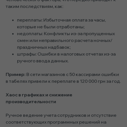
таким последствиям, как:
переплаты: Избыточная оплата за часы,
которые не были отработаны;
недоплаты: Конфликты из-за пропущенных
смен или неправильного расчета ночных/
праздничных надбавок;
штрафы: Ошибки в налоговых отчетах из-за
ручного ввода данных.
Пример:
В сети магазинов с 50 кассирами ошибки
в табелях привели к переплате в 120 000 грн за год.
Хаос в графиках и снижение
производительности
Ручное ведение учета сотрудников и отсутствие
соответствующих программных решений на