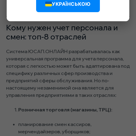
УКРАЇНСЬКОЮ
отработанные смены без замечаний.
Кому нужен учет персонала и
смен: топ-8 отраслей
Система ЮСАП.ОНЛАЙН разрабатывалась как
универсальная программа для учета персонала,
которая с легкостью может быть адаптирована под
специфику различных сфер производства и
предприятий сферы обслуживания. Но по-
настоящему незаменимой она является для
управления предприятиями в таких отраслях:
Розничная торговля (магазины, ТРЦ):
планирование смен кассиров,
мерчендайзеров, уборщиков;