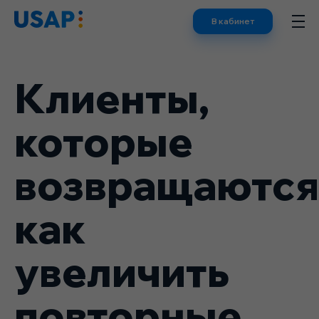
Skip
В кабинет
to
content
Клиенты,
которые
возвращаются
как
увеличить
повторные