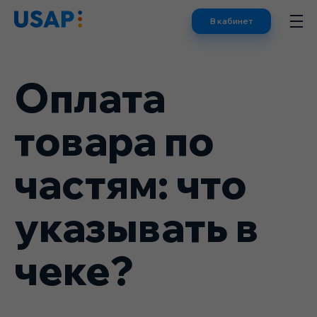
Skip
В кабинет
to
content
Оплата
товара по
частям: что
указывать в
чеке?