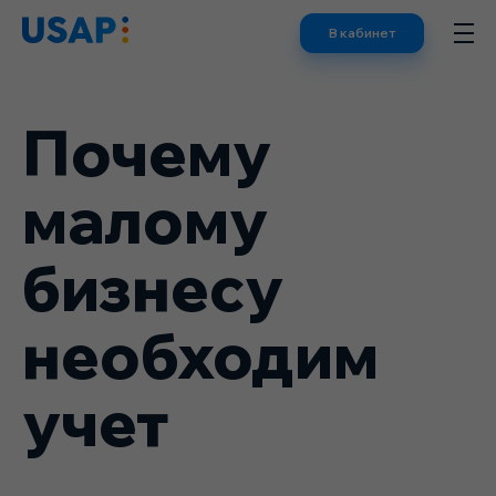
Skip
В кабинет
to
content
Почему
малому
бизнесу
необходим
учет