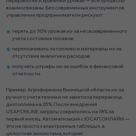
переработке и хранении урожая — все процессы
взаимосвязаны. Без современных инструментов
управления предприниматели рискуют:
терять до 30% урожая из-за несвоевременного
учета состояния посевов;
переплачивать за топливо и материалы из-за
отсутствия аналитики расходов;
получать штрафы из-за ошибок в финансовой
отчетности.
Пример: Агрофирма из Винницкой области из-за
ручного учета техники не заметила перерасход
дизтоплива на 25%. После внедрения
USAP.ONLINE затраты сократились на 18% за
первый месяц. Автоматизация с ЮСАП.ОНЛАЙН —
это не просто «электронные таблицы», а
целостная экосистема, которая: