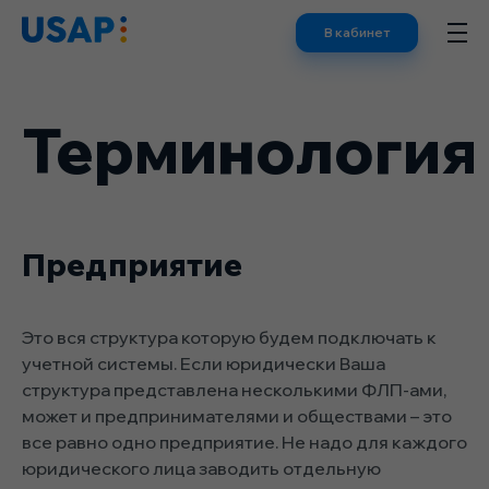
Skip
В кабинет
to
content
Терминология
Предприятие
Это вся структура которую будем подключать к
учетной системы. Если юридически Ваша
структура представлена ​​несколькими ФЛП-ами,
может и предпринимателями и обществами – это
все равно одно предприятие. Не надо для каждого
юридического лица заводить отдельную