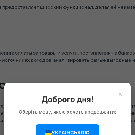
в предоставляет широкий функционал, делая её незам
ний: оплаты за товары и услуги, поступления на банков
о источниках доходов, анализировать самые выгодные 
ов
×
Доброго дня!
тежи, закупки и другие операционные расходы, легко о
Оберіть мову, якою хочете продовжити:
менно выявлять перерасходы и более эффективно план
ьная запись, что повышает прозрачность финансовых о
УКРАЇНСЬКОЮ