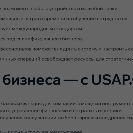
 возможен с любого устройства и из любой точки;
имальные затраты времени на обучение сотрудников;
твует международным стандартам;
тся под специфику вашего бизнеса;
ессионалов поможет внедрить систему и настроить ее
инных операций освобождает ресурсы для стратегичес
 бизнеса — с USAP
о базовая функция для компании, а мощный инструмент 
шить управление финансами и сократить издержки.
олучения консультации, выбора тарифа и внедрения си
 — ключ к успеху вашей компании!