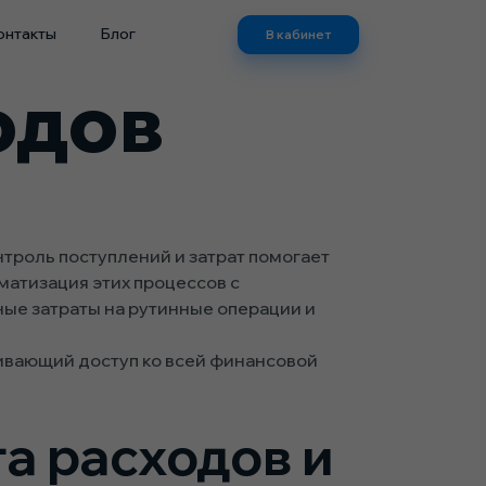
онтакты
Блог
В кабинет
одов
нтроль поступлений и затрат помогает
матизация этих процессов с
ые затраты на рутинные операции и
ивающий доступ ко всей финансовой
а расходов и