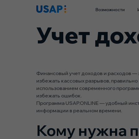
Skip
Возможности
to
content
Учет дох
Финансовый учет доходов и расходов — э
избежать кассовых разрывов, правильно
использованием современного программ
избежать ошибок.
Программа USAP.ONLINE — удобный инстр
информации в реальном времени.
Кому нужна п