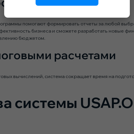
ость
ограммы помогают формировать отчеты за любой выбр
ффективность бизнеса и сможете разработать новые фи
авлению бюджетом.
логовыми расчетами
овых вычислений, система сокращает время на подгото
а системы USAP.O