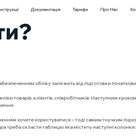
Інструкції
Документація
Тарифи
Про Нас
Ко
ти?
абезпеченням обліку залежить від підготовки початкови
іки товарів, клієнтів, співробітників. Наступним кроком
чення.
нням хочете користуватися – тоді самим гнучким підхо
ра треба скласти таблицю яка містить наступні колонки: