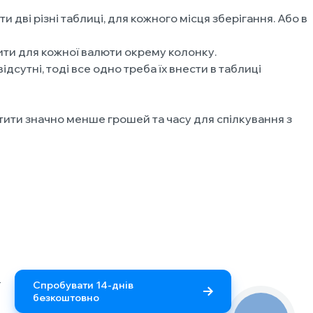
дві різні таблиці, для кожного місця зберігання. Або в
вити для кожної валюти окрему колонку.
сутні, тоді все одно треба їх внести в таблиці
ити значно менше грошей та часу для спілкування з
г
Спробувати 14-днів
безкоштовно