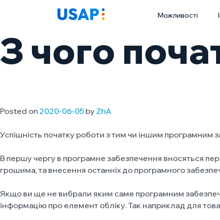
Skip
Можливості
to
content
З чого поча
Posted on
2020-06-05
by
ZhA
Успішність початку роботи з тим чи іншим програмним з
В першу чергу в програмне забезпечення вносяться перел
грошима, та внесення останніх до програмного забезпе
Якщо ви ще не вибрали яким саме програмним забезпече
інформацію про елемент обліку. Так наприклад для това