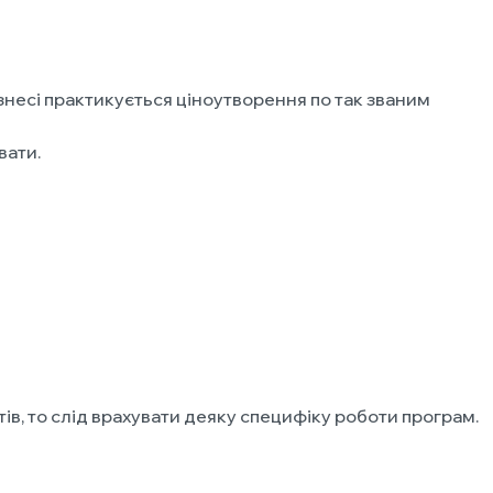
ізнесі практикується ціноутворення по так званим
вати.
в, то слід врахувати деяку специфіку роботи програм.