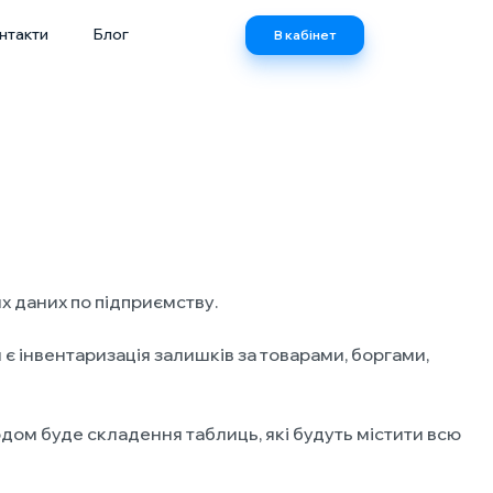
нтакти
Блог
В кабінет
х даних по підприємству.
 є інвентаризація залишків за товарами, боргами,
дом буде складення таблиць, які будуть містити всю