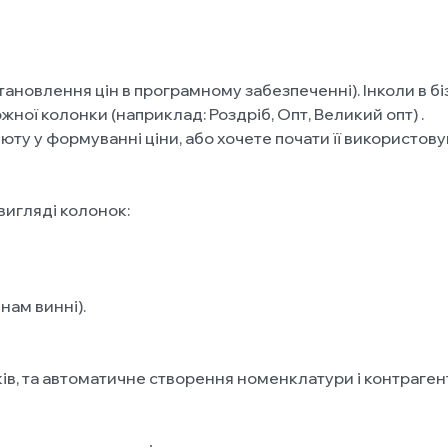
ановлення цін в програмному забезпеченні). Інколи в б
жної колонки (наприклад: Роздріб, Опт, Великий опт) .
юту у формуванні ціни, або хочете почати її використову
вигляді колонок:
нам винні).
, та автоматичне створення номенклатури і контрагенті