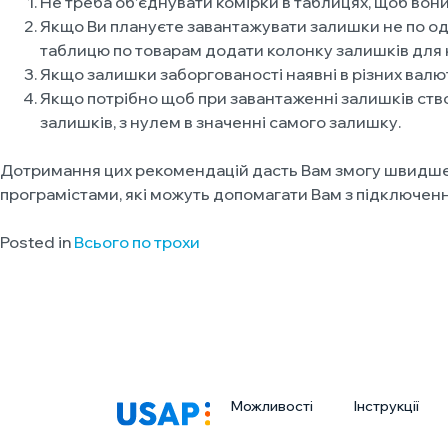
Не треба об’єднувати комірки в таблицях, щоб вон
Якщо Ви плануєте завантажувати залишки не по одно
таблицю по товарам додати колонку залишків для 
Якщо залишки заборгованості наявні в різних валют
Якщо потрібно щоб при завантаженні залишків створ
залишків, з нулем в значенні самого залишку.
Дотримання цих рекомендацій дасть Вам змогу швидше з
програмістами, які можуть допомагати Вам з підключен
Posted in
Всього по трохи
Можливості
Інструкції