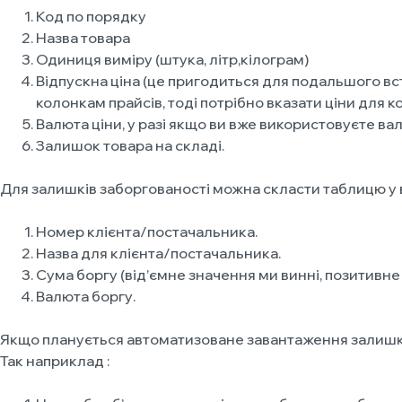
Код по порядку
Назва товара
Одиниця виміру (штука, літр,кілограм)
Відпускна ціна (це пригодиться для подальшого вст
колонкам прайсів, тоді потрібно вказати ціни для ко
Валюта ціни, у разі якщо ви вже використовуєте вал
Залишок товара на складі.
Для залишків заборгованості можна скласти таблицю у 
Номер клієнта/постачальника.
Назва для клієнта/постачальника.
Сума боргу (від’ємне значення ми винні, позитивне 
Валюта боргу.
Якщо планується автоматизоване завантаження залишків
Так наприклад :