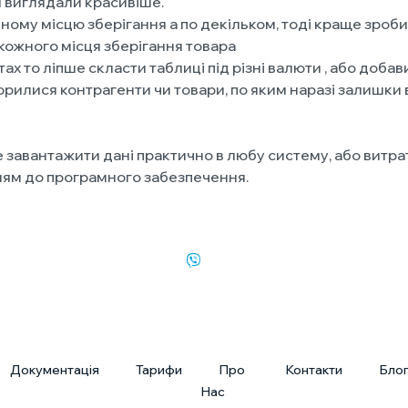
и виглядали красивіше.
му місцю зберігання а по декільком, тоді краще зробити 
кожного місця зберігання товара
ах то ліпше скласти таблиці під різні валюти , або доба
илися контрагенти чи товари, по яким наразі залишки від
авантажити дані практично в любу систему, або витрат
ням до програмного забезпечення.
Документація
Тарифи
Про
Контакти
Бло
Нас