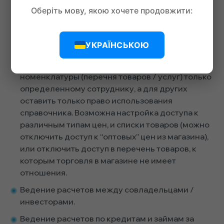
поставщиков, инвесторов, и операций другого
Оберіть мову, якою хочете продовжити:
магазина, или например можно назначить право
просмотра созданных документов и
проведенных операций менеджеру группы
УКРАЇНСЬКОЮ
магазинов, без права изменения этих самых
документов. Можно дать право редактирования
номенклатуры (перечня товаров / услуг) только
определенному сотруднику, а для других
оставить только право использования
справочника. Возможна настройка доступа к
различным типам цен, и списки товаров (можно
отключить доступ к “оптовых” цен из магазина),
или отключить доступ в перечень товаров, к
которым торговля в магазине не имеет
отношения.
Ведение расчетов между совладельцами /
инвесторами.
Ведение расчетов по кредитам и займам за