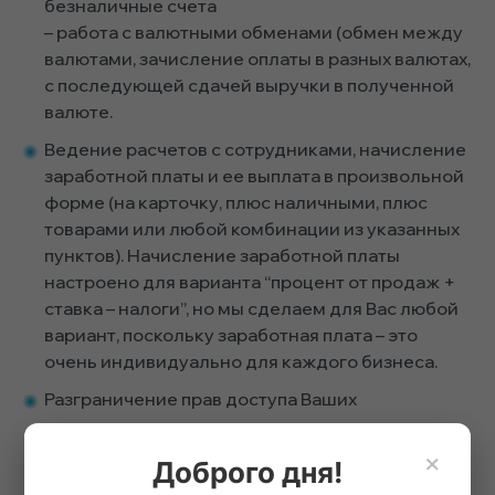
безналичные счета
– работа с валютными обменами (обмен между
валютами, зачисление оплаты в разных валютах,
с последующей сдачей выручки в полученной
валюте.
Ведение расчетов с сотрудниками, начисление
заработной платы и ее выплата в произвольной
форме (на карточку, плюс наличными, плюс
товарами или любой комбинации из указанных
пунктов). Начисление заработной платы
настроено для варианта “процент от продаж +
ставка – налоги”, но мы сделаем для Вас любой
вариант, поскольку заработная плата – это
очень индивидуально для каждого бизнеса.
Разграничение прав доступа Ваших
сотрудников к тем или иным данным в системе.
Так, например, рабочим магазинов можно
×
Доброго дня!
отключить доступ к просмотру списков