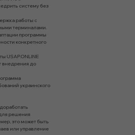
недрить систему без
ержка работы с
ными терминалами.
даптации программы
бности конкретного
сты USAP.ONLINE
т внедрения до
рограмма
бований украинского
 доработать
для решения
мер, это может быть
чаев или управление