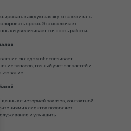
ксировать каждую заявку, отслеживать
олировать сроки. Это исключает
нных и увеличивает точность работы.
иалов
авление складом обеспечивает
ние запасов, точный учет запчастей и
льзование.
базой
данных с историей заказов, контактной
чтениями клиентов позволяет
служивание и улучшить