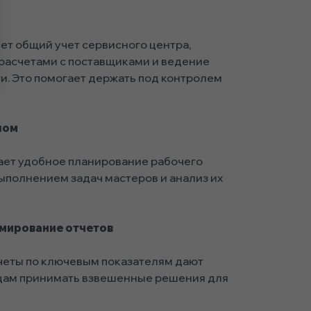
ет общий учет сервисного центра,
 расчетами с поставщиками и ведение
и. Это помогает держать под контролем
лом
ет удобное планирование рабочего
выполнением задач мастеров и анализ их
мирование отчетов
еты по ключевым показателям дают
цам принимать взвешенные решения для