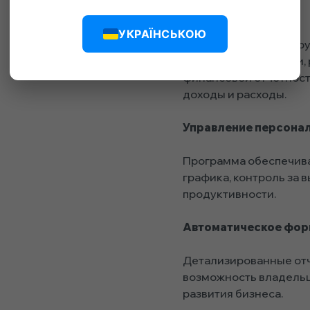
Финансовый учет
УКРАЇНСЬКОЮ
Система автоматизиру
контроль за оплатами,
финансовой отчетност
доходы и расходы.
Управление персона
Программа обеспечива
графика, контроль за 
продуктивности.
Автоматическое фор
Детализированные отч
возможность владель
развития бизнеса.