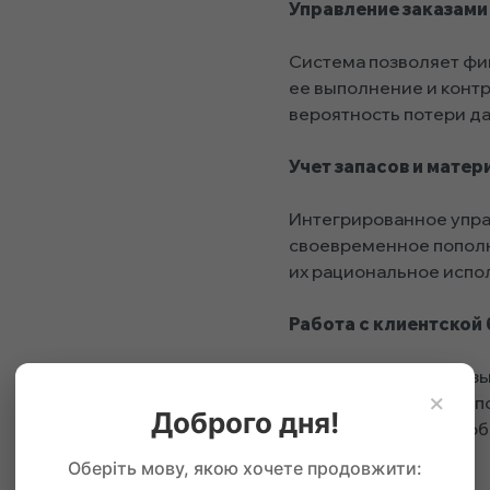
Управление заказами
Система позволяет фи
ее выполнение и контр
вероятность потери да
Учет запасов и матер
Интегрированное упр
своевременное пополне
их рациональное испо
Работа с клиентской 
Создание единой базы 
×
информацией и предпо
Доброго дня!
персонализировать об
взаимодействие.
Оберіть мову, якою хочете продовжити: