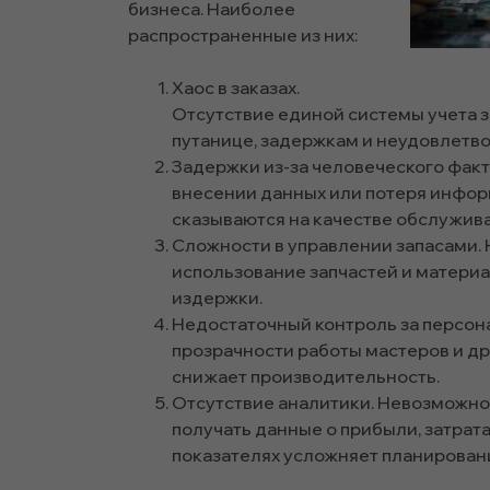
бизнеса. Наиболее
распространенные из них:
Хаос в заказах.
Отсутствие единой системы учета з
путанице, задержкам и неудовлетв
Задержки из-за человеческого фак
внесении данных или потеря инфор
сказываются на качестве обслужива
Сложности в управлении запасами.
использование запчастей и матери
издержки.
Недостаточный контроль за персон
прозрачности работы мастеров и др
снижает производительность.
Отсутствие аналитики. Невозможно
получать данные о прибыли, затрат
показателях усложняет планировани