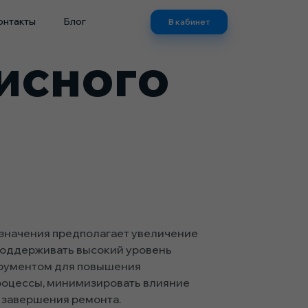
онтакты
Блог
В кабинет
исного
значения предполагает увеличение
 поддерживать высокий уровень
трументом для повышения
роцессы, минимизировать влияние
о завершения ремонта.