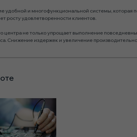
е удобной и многофункциональной системы, которая п
ует росту удовлетворенности клиентов.
о центра не только упрощает выполнение повседневных
еса. Снижение издержек и увеличение производительн
боте