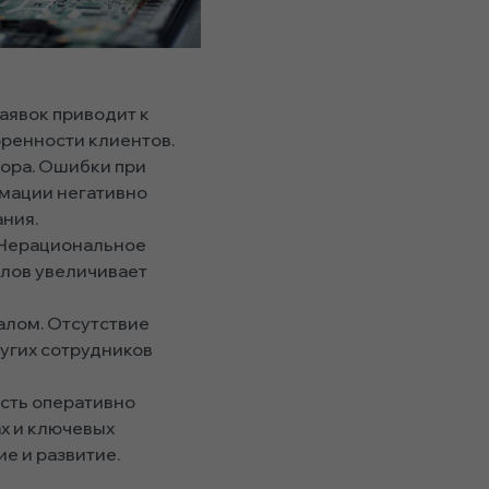
аявок приводит к
оренности клиентов.
тора. Ошибки при
мации негативно
ния.
 Нерациональное
алов увеличивает
алом. Отсутствие
угих сотрудников
сть оперативно
ах и ключевых
е и развитие.