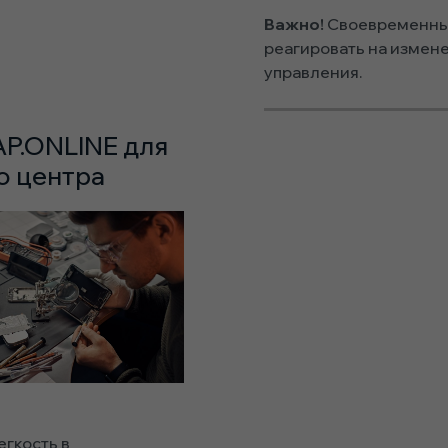
Важно!
Своевременный
реагировать на измен
управления.
AP.ONLINE для
о центра
гкость в