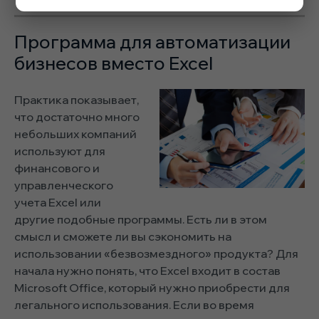
Программа для автоматизации
бизнесов вместо Excel
Практика показывает,
что достаточно много
небольших компаний
используют для
финансового и
управленческого
учета Excel или
другие подобные программы. Есть ли в этом
смысл и сможете ли вы сэкономить на
использовании «безвозмездного» продукта? Для
начала нужно понять, что Excel входит в состав
Microsoft Office, который нужно приобрести для
легального использования. Если во время