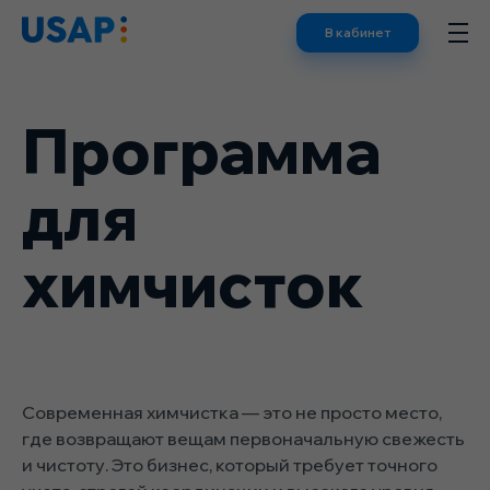
Skip
В кабинет
to
content
Программа
для
химчисток
Современная химчистка — это не просто место,
где возвращают вещам первоначальную свежесть
и чистоту. Это бизнес, который требует точного