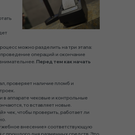
отать
дет
процесс можно разделить на три этапа:
, проведение операций и окончание
 внимательнее.
Перед тем как начать
л, проверяет наличие пломб и
троек.
ли в аппарате чековые и контрольные
ончаются, то вставляет новые.
й» чек, чтобы проверить, работает ли
но.
лужебное внесение» соответствующую
 с прошлого дня разменных средств. Это