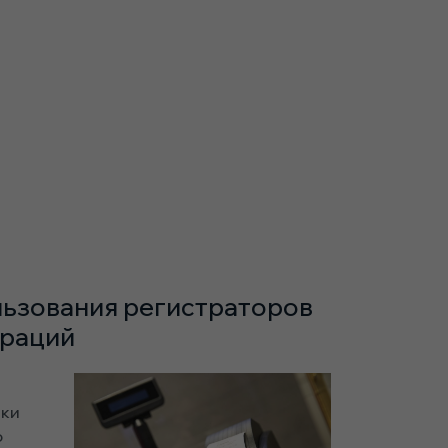
льзования регистраторов
ераций
йки
о