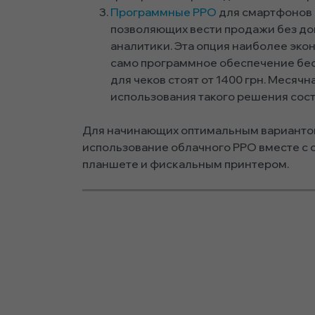
Программные РРО
для смартфонов 
позволяющих вести продажи без до
аналитики. Эта опция наиболее эко
само программное обеспечение бес
для чеков стоят от 1400 грн. Месяч
использования такого решения соста
Для начинающих оптимальным варианто
использование облачного РРО вместе с 
планшете и фискальным принтером.