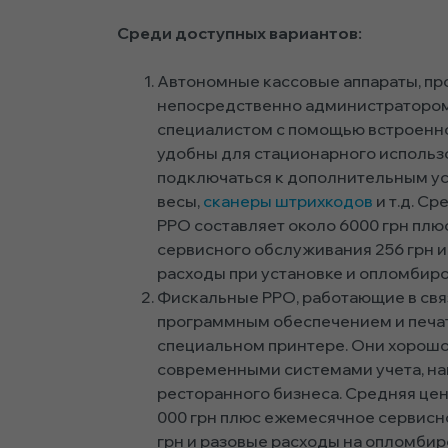
Среди доступных вариантов:
Автономные кассовые аппараты, п
непосредственно администраторо
специалистом с помощью встроенно
удобны для стационарного использ
подключаться к дополнительным ус
весы,
сканеры штрихкодов
и т.д. Ср
РРО составляет около 6000 грн плю
сервисного обслуживания 256 грн
расходы при установке и опломбиро
Фискальные РРО, работающие в св
программным обеспечением и печа
специальном принтере. Они хорошо
современными системами учета, н
ресторанного бизнеса. Средняя цен
000 грн плюс ежемесячное сервисн
грн и разовые расходы на опломбиро