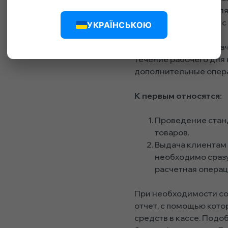
нужно делать для
наличных денег с
УКРАЇНСЬКОЮ
После этого можно нач
течение рабочего дня
дополнительные опер
К первым относятся:
Проведение станд
товаров.
Выдача клиентам 
необходимо сразу
расчетная операц
При необходимости со
отчет, с помощью кот
средств в кассе. Подо