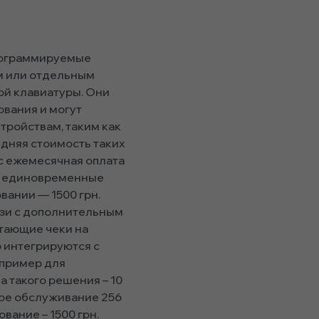
рограммируемые
м или отдельным
й клавиатуры. Они
ования и могут
тройствам, таким как
едняя стоимость таких
с ежемесячная оплата
 и единовременные
вании — 1500 грн.
язи с дополнительным
тающие чеки на
 интегрируются с
апример для
а такого решения – 10
ое обслуживание 256
вание – 1500 грн.