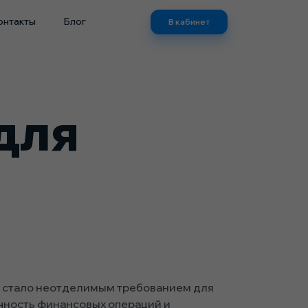
онтакты
Блог
В кабинет
для
), стало неотделимым требованием для
ачность финансовых операций и