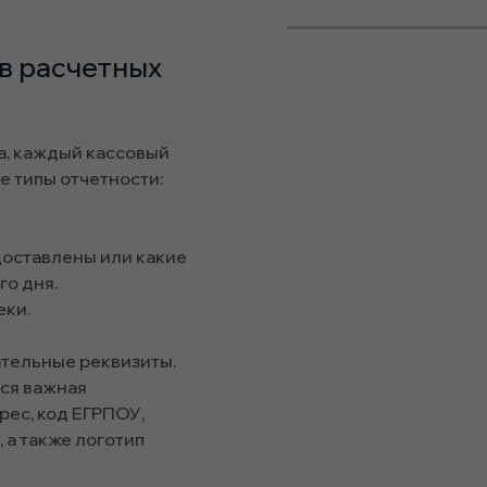
в расчетных
а, каждый кассовый
 типы отчетности:
едоставлены или какие
го дня.
еки.
тельные реквизиты.
вся важная
рес, код ЕГРПОУ,
 а также логотип