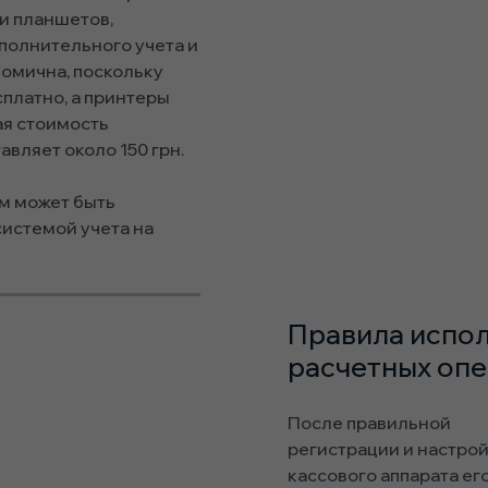
и планшетов,
полнительного учета и
номична, поскольку
платно, а принтеры
ная стоимость
вляет около 150 грн.
м может быть
системой учета на
Правила испо
расчетных оп
После правильной
регистрации и настро
кассового аппарата ег