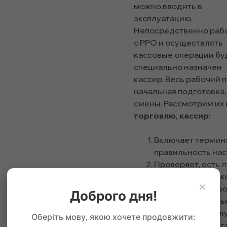
можно вводить в
эксплуатацию.
Непосредственно раб
с РРО и осуществлять
кассовые операции бу
специально назначен
кассир. Весь рабочий 
начальная подготовка
смены. Рассмотрим их
торговлю, кассир:
Включает термина
правильность нас
Проверяет, есть 
ленты. Если они к
×
Печатает «нулево
Доброго дня!
принтер нормаль
Вносит через «с
Оберіть мову, якою хочете продовжити:
сумму оставшихся