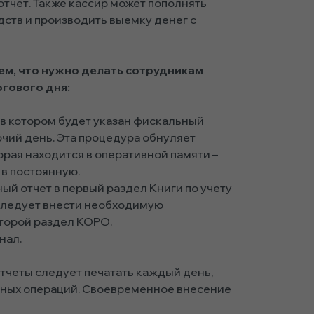
тчет. Также кассир может пополнять
ств и производить выемку денег с
ем, что нужно делать сотрудникам
гового дня:
, в котором будет указан фискальный
очий день. Эта процедура обнуляет
рая находится в оперативной памяти –
 в постоянную.
ый отчет в первый раздел Книги по учету
следует внести необходимую
торой раздел КОРО.
нал.
отчеты следует печатать каждый день,
тных операций. Своевременное внесение