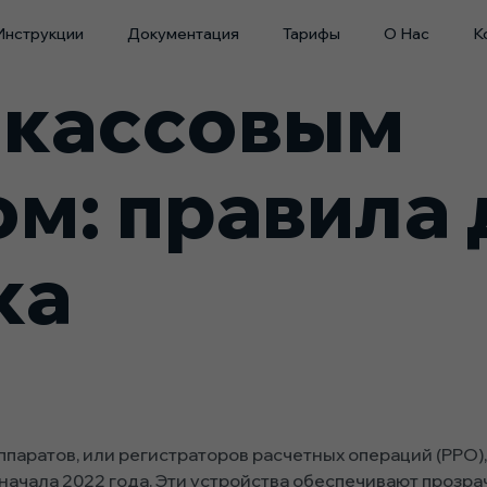
Инструкции
Документация
Тарифы
О Нас
К
 кассовым
м: правила 
ка
паратов, или регистраторов расчетных операций (РРО
начала 2022 года. Эти устройства обеспечивают прозр