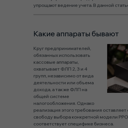
упрощают ведение учета. В данной стат
Какие аппараты бывают
Круг предпринимателей,
обязанных использовать
кассовые аппараты,
охватывает ФЛП 2, 3 и 4
групп, независимо от вида
деятельности или объема
дохода, а также ФЛП на
общей системе
налогообложения. Однако
реализация этого требования оставляе
свободу выбора конкретной модели РРО,
соответствует специфике бизнеса.