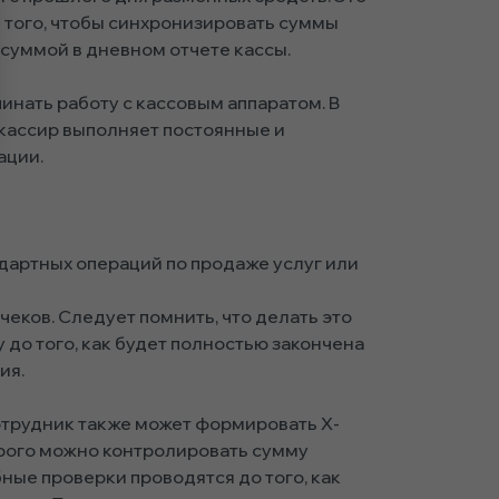
 того, чтобы синхронизировать суммы
 суммой в дневном отчете кассы.
инать работу с кассовым аппаратом. В
 кассир выполняет постоянные и
ации.
артных операций по продаже услуг или
чеков. Следует помнить, что делать это
 до того, как будет полностью закончена
ия.
трудник также может формировать Х-
орого можно контролировать сумму
бные проверки проводятся до того, как