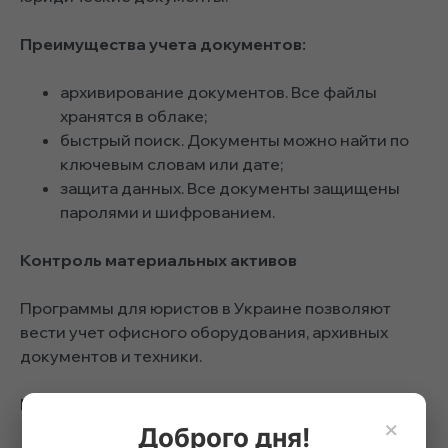
Преимущества учета документов:
архивирование документов. Все файлы
хранятся в облаке;
быстрый поиск. Документы можно найти по
ключевым словам или дате;
защита данных. Все документы защищены
паролями и шифрованием.
Контроль материальных активов
Программы для юристов в Украине
позволяют
вести учет офисного оборудования, архивных
документов и техники.
Преимущества контроля активов:
×
Доброго дня!