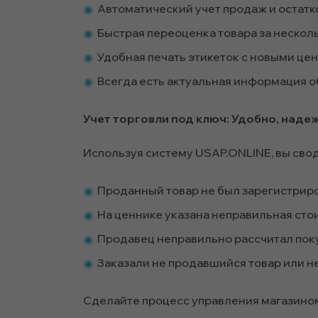
Автоматический учет продаж и остатк
Быстрая переоценка товара за нескол
Удобная печать этикеток с новыми це
Всегда есть актуальная информация об
Учет торговли под ключ: Удобно, надеж
Используя систему USAP.ONLINE, вы сво
Проданный товар не был зарегистриро
На ценнике указана неправильная сто
Продавец неправильно рассчитал пок
Заказали не продавшийся товар или н
Сделайте процесс управления магазино