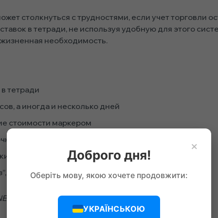
ожет столкнуться с трудностями, если учет торговли 
ставок в тетради, не используя удобную для этого сист
 жизненная необходимость.
 в тетради
ов, а иногда и несколько дней
ние стоимости маркером
очное количество товара на складе
×
Доброго дня!
и годности товара.
з”, не всегда учитывая фактический спрос
Оберіть мову, якою хочете продовжити:
NE:
УКРАЇНСЬКОЮ