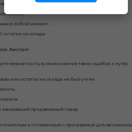
ов товара
ько кликов
нами в любой момент.
 остатке на складе
но, быстро!
дите вероятность возникновения таких ошибок к нулю:
ван или остаток на складе не был учтен
имость
упателя
е заказавший продаваемый товар
м понятным и отлаженным с программой для автоматиза