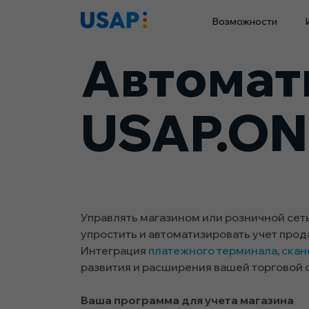
Skip
Возможности
to
content
Автомати
USAP.ON
Управлять магазином или розничной сет
упростить и автоматизировать учет прод
Интеграция
платежного терминала
,
скан
развития и расширения вашей торговой с
Ваша программа для учета магазина