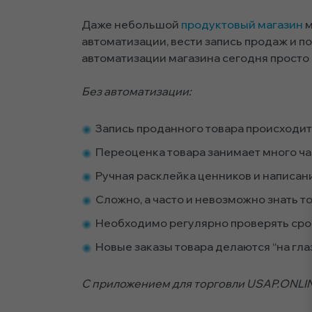
Даже небольшой
продуктовый магазин
м
автоматизации, вести запись продаж и по
автоматизации магазина сегодня просто
Без автоматизации:
Запись проданного товара происходит
Переоценка товара занимает много час
Ручная расклейка ценников и написа
Сложно, а часто и невозможно знать т
Необходимо регулярно проверять срок
Новые заказы товара делаются “на гла
С приложением для торговли USAP.ONLI