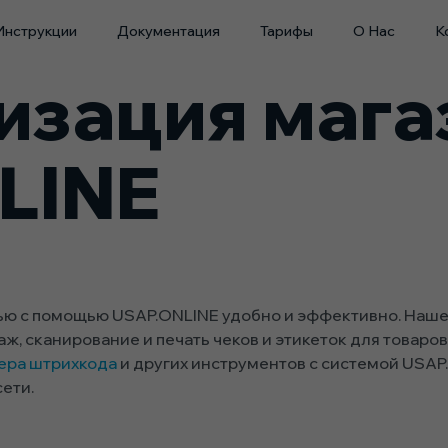
Инструкции
Документация
Тарифы
О Нас
К
зация мага
LINE
ью с помощью USAP.ONLINE удобно и эффективно. Наше
аж, сканирование и печать чеков и этикеток для товаро
ера штрихкода
и других инструментов с системой USAP
ети.