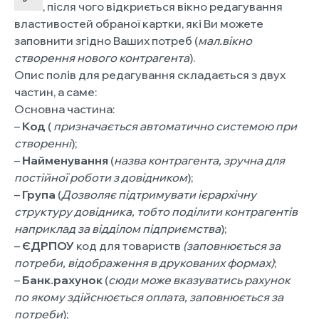
, після чого відкриється вікно редагування
властивостей обраної картки, які Ви можете
заповнити згідно Ваших потреб (
мал.вікно
створення нового контрагента
).
Опис полів для редагування складається з двух
частин, а саме:
Основна частина:
–
Код
(
призначається автоматично системою при
створенні
);
–
Найменування
(
назва контрагента, зручна для
постійної роботи з довідником
);
–
Група
(
Дозволяє підтримувати ієрархічну
структуру довідника, тобто поділити контрагентів
наприклад за відділом підприємства
);
–
ЄДРПОУ
код для товариств
(заповнюється за
потреби, відображення в друкованих формах)
;
–
Банк.рахунок
(
сюди може вказуватись рахунок
по якому здійснюється оплата, заповнюється за
потреби
);