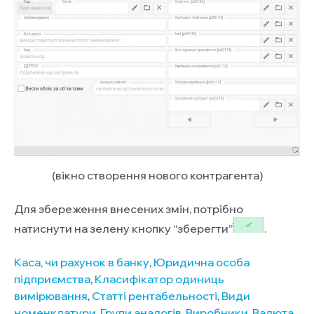
(вікно створення нового контрагента)
Для збереження внесених змін, потрібно
натиснути на зелену кнопку “зберегти”
.
Каса, чи рахунок в банку
,
Юридична особа
підприємства
,
Класифікатор одиниць
вимірювання
,
Статті рентабельності
,
Види
номенклатури
,
Групи аналогів
,
Виробники
,
Валюта
,