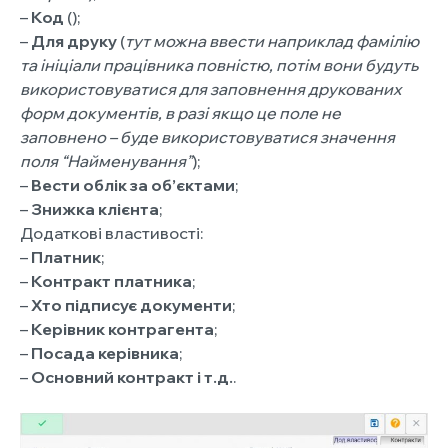
–
Код
();
–
Для друку
(
тут можна ввести наприклад фамілію
та ініціали працівника повністю, потім вони будуть
використовуватися для заповнення друкованих
форм документів, в разі якщо це поле не
заповнено – буде використовуватися значення
поля “Найменування”
);
–
Вести облік за об’єктами
;
–
Знижка клієнта
;
Додаткові властивості:
–
Платник
;
–
Контракт платника
;
–
Хто підписує документи
;
–
Керівник контрагента
;
–
Посада керівника
;
–
Основний контракт і т.д.
.