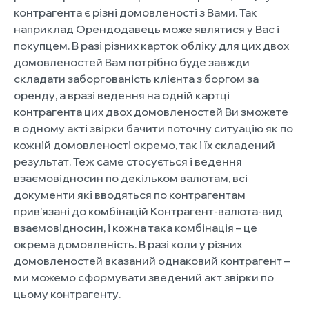
контрагента є різні домовленості з Вами. Так
наприклад Орендодавець може являтися у Вас і
покупцем. В разі різних карток обліку для цих двох
домовленостей Вам потрібно буде завжди
складати заборгованість клієнта з боргом за
оренду, а вразі ведення на одній картці
контрагента цих двох домовленостей Ви зможете
в одному акті звірки бачити поточну ситуацію як по
кожній домовленості окремо, так і їх складений
результат. Теж саме стосується і ведення
взаємовідносин по декільком валютам, всі
документи які вводяться по контрагентам
прив’язані до комбінацій Контрагент-валюта-вид
взаємовідносин, і кожна така комбінація – це
окрема домовленість. В разі коли у різних
домовленостей вказаний однаковий контрагент –
ми можемо сформувати зведений акт звірки по
цьому контрагенту.