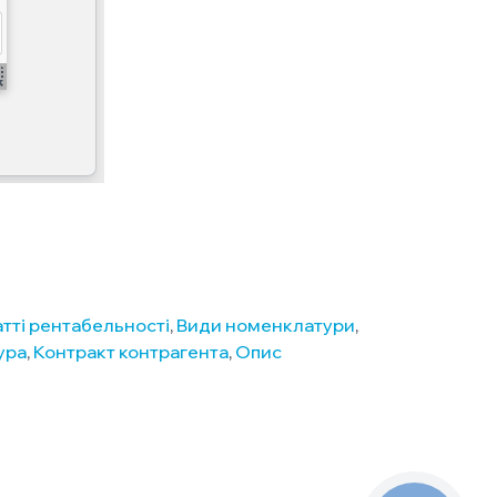
тті рентабельності
,
Види номенклатури
,
ура
,
Контракт контрагента
,
Опис