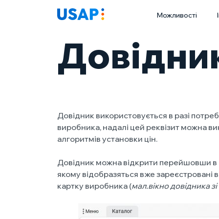
Skip
Можливості
to
content
Довідни
Довідник використовується в разі потреб
виробника, надалі цей реквізит можна вик
алгоритмів установки цін.
Довідник можна відкрити перейшовши в “
якому відобразяться вже зареєстровані в
картку виробника (
мал.вікно довідника з