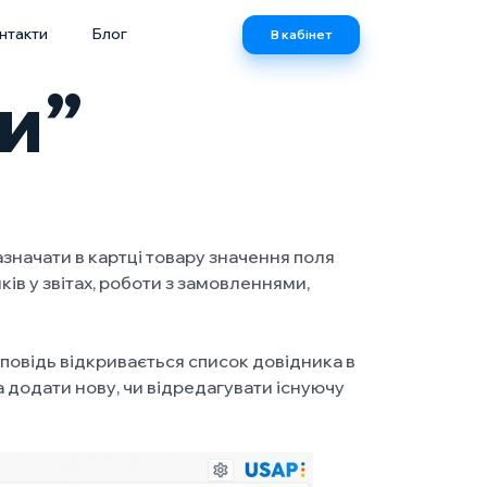
нтакти
Блог
В кабінет
и”
азначати в картці товару значення поля
ів у звітах, роботи з замовленнями,
відповідь відкривається список довідника в
 додати нову, чи відредагувати існуючу