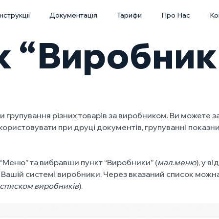
Інструкції
Документація
Тарифи
Про Нас
Ко
к “Виробник
и групування різних товарів за виробником. Ви можете з
ористовувати при друці документів, групуванні показник
Меню” та вибравши пункт “Виробники” (
мал.меню
), у 
 Вашій системі виробники. Через вказаний список можна
і списком виробників
).