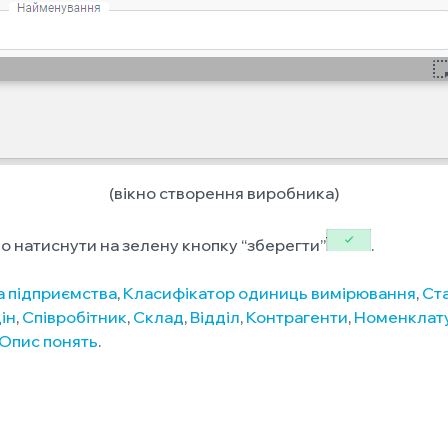
(вікно створення виробника)
о натиснути на зелену кнопку “зберегти”
.
 підприємства
,
Класифікатор одиниць вимірювання
,
Ста
ін
,
Співробітник
,
Склад
,
Відділ
,
Контрагенти
,
Номенклат
Опис понять
.