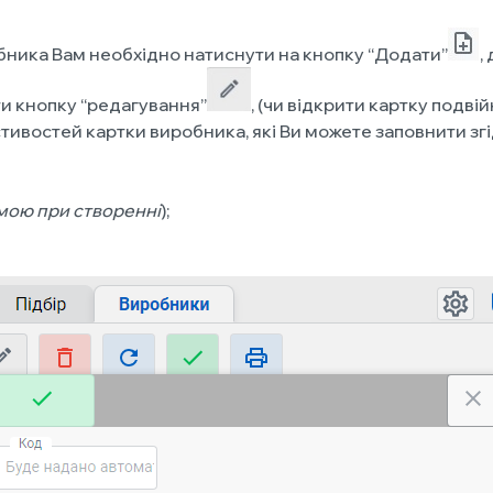
бника Вам необхідно натиснути на кнопку “Додати”
,
ти кнопку “редагування”
, (чи відкрити картку подві
тивостей картки виробника, які Ви можете заповнити зг
мою при створенні
);